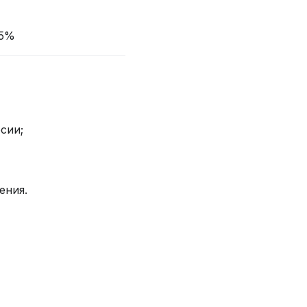
 5%
сии;
ения.