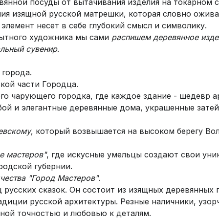
янной посуды от вытачивания изделия на токарном с
ия изящной русской матрешки, которая словно ожив
 элемент несет в себе глубокий смысл и символику.
пытного художника мы сами
распишем деревянное изде
льный сувенир
.
 города.
ской части Городца.
го чарующего городка, где каждое здание - шедевр а
бой и элегантные деревянные дома, украшенные зате
евскому
, который возвышается на высоком берегу Вол
е мастеров"
, где искусные умельцы создают свои ун
одской губернии.
чества "Город Мастеров"
.
 русских сказок. Он состоит из изящных деревянных 
адиции русской архитектуры. Резные наличники, узорч
ной точностью и любовью к деталям.