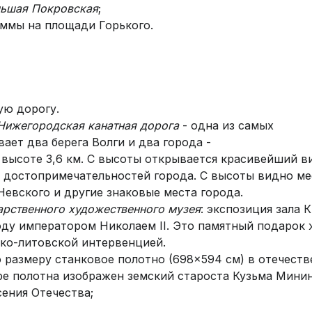
льшая Покровская
;
аммы на площади Горького.
ую дорогу.
Нижегородская канатная дорога
- одна из самых
ает два берега Волги и два города -
 высоте 3,6 км. С высоты открывается красивейший в
 достопримечательностей города. С высоты видно ме
Невского и другие знаковые места города.
рственного художественного музея
: экспозиция зала 
ду императором Николаем II. Это памятный подарок 
ско-литовской интервенцией.
 размеру станковое полотно (698×594 см) в отечест
ре полотна изображен земский староста Кузьма Мини
ения Отечества;