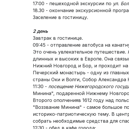
17:00 - пешеходной экскурсии по
ул. Бо
18.30 - окончание экскурсионной прогр
Заселение в гостиницу.
2 день
Завтрак в гостинице.
09:45 - отправление автобуса на канатн
Это очень увлекательное путешествие.
длинных и высоких в Европе. Она связыв
Нижний Новгород и Бор, и проходит на
Печерский монастырь - одну из главных
страны Оки и Волги, Собор Александра 
11:30 -
посещение Нижегородского госуда
Минина", подаренной Нижнему Новгоро
Второго ополченияв 1612 году над поль
"Воззвание Минина" - самое большое по
историко-патриотическую тему. В цент
собрать необходимые средства для спас
12:30 - обед в кафе города;