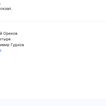
.
окзал.
й Орехов
етыре
имир Гудков
m