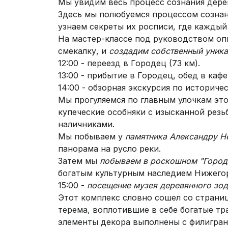
Мы увидим весь процесс сознания дерев
Здесь мы полюбуемся процессом сознан
узнаем секреты их росписи, где каждый
На мастер-классе под руководством о
смекалку, и
создадим собственный уника
12:00 - переезд в Городец (73 км).
13:00 - прибытие в Городец, обед в кафе
14:00 - обзорная экскурсия по историче
Мы прогуляемся по главным улочкам это
купеческие особняки с изысканной резь
наличниками.
Мы побываем у
памятника Александру Н
панорама на русло реки.
Затем мы
побываем в роскошном "Город
богатым культурным наследием Нижегор
15:00 -
посещение музея деревянного зод
Этот комплекс словно сошел со страниц
терема, воплотившие в себе богатые тр
элементы декора выполнены с филигран