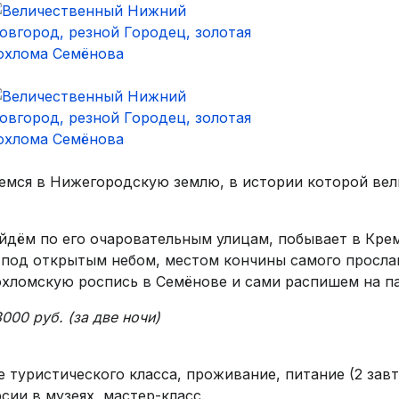
мся в Нижегородскую землю, в истории которой вели
дём по его очаровательным улицам, побывает в Крем
 под открытым небом, местом кончины самого прослав
охломскую роспись в Семёнове и сами распишем на п
000 руб. (за две ночи)
 туристического класса, проживание, питание (2 завт
сии в музеях, мастер-класс.