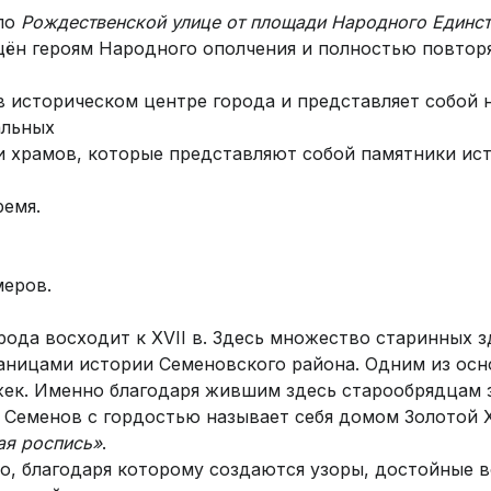
 по
Рождественской улице от площади Народного Единс
ён героям Народного ополчения и полностью повторя
в историческом центре города и представляет собой 
альных
 храмов, которые представляют собой памятники ист
ремя.
меров.
орода восходит к XVII в. Здесь множество старинных 
аницами истории Семеновского района. Одним из осн
жек. Именно благодаря жившим здесь старообрядцам 
я Семенов с гордостью называет себя домом Золотой 
ая роспись»
.
о, благодаря которому создаются узоры, достойные 