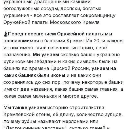
украшенные драгоценными камнями
богослужебные сосуды; доспехи; богатые
украшения - всё это составляет сокровищницу
Оружейной палаты Московского Кремля.
🛕
Перед посещением Оружейной палаты мы
познакомимся
с башнями Кремля. Их 20, и каждая
из них имеет своё название, историю, своё
назначение.
Мы узнаем
сколько башен украшено
рубиновыми звёздами и какие символы были на
башнях во времена Царской России,
у
знаем на
каких башнях были иконы
и на каких они
сохранились до сих пор, почему некоторые башни
имеют два названия, какая башня самая главная, а
какая самая маленькая и многое другое.
Мы также узнаем
историю строительства
Кремлёвской стены, её длину, количество зубцов,
почему зубцы называют мерлонами или
"Ласточкиными хвостами", сколько граней у