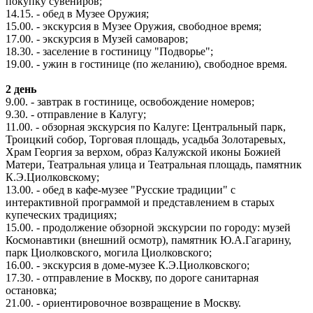
покупку сувениров;
14.15. - обед в Музее Оружия;
15.00. - экскурсия в Музее Оружия, свободное время;
17.00. - экскурсия в Музей самоваров;
18.30. - заселение в гостиницу "Подворье";
19.00. - ужин в гостинице (по желанию), свободное время.
2 день
9.00. - завтрак в гостинице, освобождение номеров;
9.30. - отправление в Калугу;
11.00. - обзорная экскурсия по Калуге: Центральный парк,
Троицкий собор, Торговая площадь, усадьба Золотаревых,
Храм Георгия за верхом, образ Калужской иконы Божией
Матери, Театральная улица и Театральная площадь, памятник
К.Э.Циолковскому;
13.00. - обед в кафе-музее "Русские традиции" с
интерактивной программой и представлением в старых
купеческих традициях;
15.00. - продолжение обзорной экскурсии по городу: музей
Космонавтики (внешний осмотр), памятник Ю.А.Гагарину,
парк Циолковского, могила Циолковского;
16.00. - экскурсия в доме-музее К.Э.Циолковского;
17.30. - отправление в Москву, по дороге санитарная
остановка;
21.00. - ориентировочное возвращение в Москву.