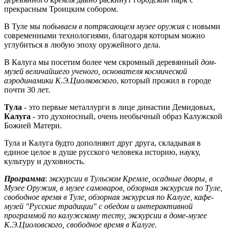
прекрасным Троицким собором.
В Туле мы
побываем в потрясающем музее оружия
с новыми
современными технологиями, благодаря которым можно
углубиться в любую эпоху оружейного дела.
В Калуга мы посетим более чем скромный деревянный
дом-
музей величайшего ученого, основателя космической
аэродинамики К.Э.Циолковского
, который прожил в городе
почти 30 лет.
Тула
- это первые металлурги в лице династии Демидовых,
Калуга
- это духоносный, очень необычный образ Калужской
Божией Матери.
Тула и Калуга будто дополняют друг друга, складывая в
единое целое в душе русского человека историю, науку,
культуру и духовность.
Программа
:
экскурсии в Тульском Кремле, осадные дворы, в
Музее Оружия, в музее самоваров, обзорная экскурсия по Туле,
свободное время в Туле, обзорная экскурсия по Калуге, кафе-
музей "Русские традиции" с обедом и интерактивной
программой по калужскому тесту, экскурсии в доме-музее
К.Э.Циоловского, свободное время в Калуге.