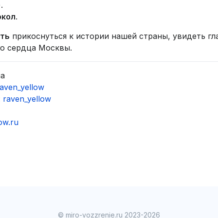
.
окол
.
сть
прикоснуться к истории нашей страны, увидеть гл
о сердца Москвы.
на
raven_yellow
:
raven_yellow
ow.ru
© miro-vozzrenie.ru 2023-2026