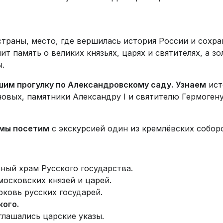
страны, место, где вершилась история России и сохр
т память о великих князьях, царях и святителях, а з
.
им прогулку по Александровскому саду.
Узнаем
ист
новых, памятники Александру I и святителю Гермоген
 мы посетим
с экскурсией один из кремлёвских собор
ный храм Русского государства.
московских князей и царей.
ковь русских государей.
кого.
оглашались царские указы.