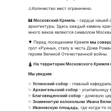
⚠️Количество мест ограничено.
🏰
Московский Кремль
- сердце нашей 
архитектуры. Здесь каждый камень храни
много веков являются символом Москвы
🌳 Перед посещением Кремля
мы соверш
грот «Руины», стелу в честь Дома Рома
героям Великой Отечественной войны.
🛕
На территории Московского Кремля
Мы увидим:
✨
Успенский собор
- главный кафедраль
✨
Архангельский собор
- усыпальницу 
✨
Благовещенский собор
- домовую цер
✨
Знаменитую колокольню
Ивана Вели
✨
Ивановскую площадь
, где когда-то 