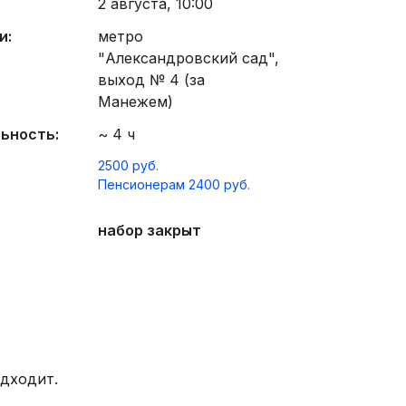
2 августа, 10:00
и:
метро
"Александровский сад",
выход № 4 (за
Манежем)
ьность:
~ 4 ч
2500 руб.
Пенсионерам 2400 руб.
набор закрыт
одходит.