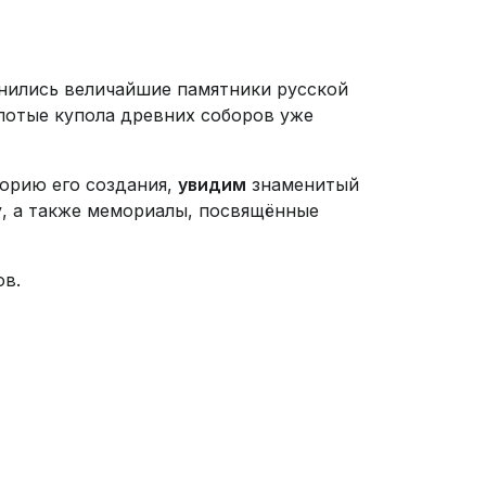
анились величайшие памятники русской
олотые купола древних соборов уже
орию его создания,
увидим
знаменитый
у, а также мемориалы, посвящённые
ов.