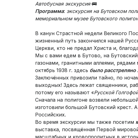
Автобусная экскурсия
🚌
Программа
:
экскурсия на Бутовском пол
мемориальном музее Бутовского полигон
В канун Страстной недели Великого Пос
жизненный путь закончился нашей Русс
Церкви, кто не предал Христа и, благод
Мы с вами едем в Бутово, на Бутовски
газонами, гранитными аллеями, рядами 
октябрь 1938 г. здесь
было расстреляно 
Заключённых привозили тайно, по ночам
выходных! Здесь лежат священники, раб
потому его называют «
Русской Голгофо
Сначала на полигоне возвели небольшо
изготовили большой Бутовский крест. 
Российских.
Во время экскурсии мы также посетим
выставка, посвящённая Первой мировой
масштабных и кровопролитных в истори