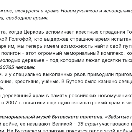
игоне, экскурсия в храме Новомучеников и исповеднико
а, свободное время
.
та, когда Церковь вспоминает крестные страдания Го
кой Голгофой, кто выдержав страшное время испытан
аря им, мы теперь имеем возможность найти свой путь
й полигон - этот огромный мемориальный комплекс, к
молодых деревьев - под которыми лежат десятки тыся
20765 человек
.
, и у специально выкопанных рвов приводили пригов
очие, крестьяне, учёные. В Бутово было казнено свящ
й
».
й деревянный храм в память российских новомученик
А в 2007 г. освятили еще один пятишатровый храм в 
мемориальный музей Бутовского полигона. «Забытые 
 войне, ее называют Великой -
38 стран
участвовало в
и. На Бутовском полигоне покоятся герои этой войны