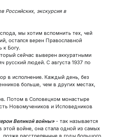
в Российских, экскурсия в
спода, мы хотим вспомнить тех, чей
ий, остался верен Православной
 к Богу.
оторый сейчас выверен аккуратными
ч русский людей. С августа 1937 по
ор в исполнение. Каждый день, без
енников больше, чем в других местах,
ов. Потом в Соловецком монастыре
честь Новомучеников и Исповедников
герои Великой войны»
- так называется
 этой войне, она стала одной из самых
, позже расстрелянные в годы большого