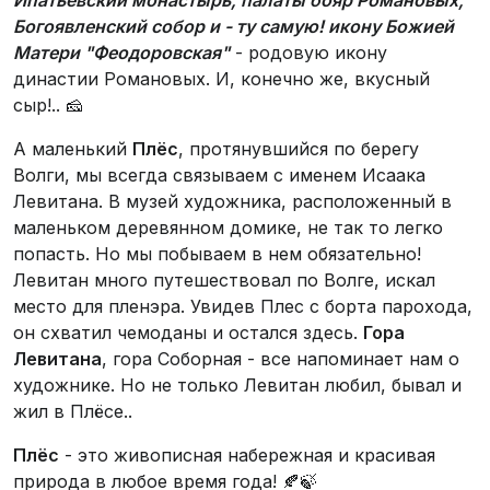
Ипатьевский монастырь, палаты бояр Романовых,
Богоявленский собор и - ту самую! икону Божией
Матери "Феодоровская"
- родовую икону
династии Романовых. И, конечно же, вкусный
сыр!.. 🧀
А маленький
Плёс
, протянувшийся по берегу
Волги, мы всегда связываем с именем Исаака
Левитана. В музей художника, расположенный в
маленьком деревянном домике, не так то легко
попасть. Но мы побываем в нем обязательно!
Левитан много путешествовал по Волге, искал
место для пленэра. Увидев Плес с борта парохода,
он схватил чемоданы и остался здесь.
Гора
Левитана
, гора Соборная - все напоминает нам о
художнике. Но не только Левитан любил, бывал и
жил в Плёсе..
Плёс
- это живописная набережная и красивая
природа в любое время года! 🍂🍃