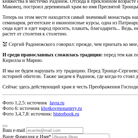
княжества в местечко Радонеж. Отсюда в преклонном возрасте
Маковец, построил деревянный храм во имя Пресвятой Троицы,
Теперь на этом месте находится самый значимый монастырь на
семинария, регентские и иконописные курсы, одна из Патриарш
сюда идет и едет народ просить, плакать, благодарить... Ведь,
растет от столетия к столетию.
💒 Сергий Радонежского говорил: прежде, чем приехать ко мне,
И среди православных сложилась традиция:
перед тем как п
Кирилла и Марию.
И мы не будем нарушать эту традицию. Перед Троице-Сергиев
историей обители. Также заедем в Радонеж, где когда-то стоял
Сейчас здесь действующий храм в честь Преображения Господн
Фото 1,2,5: источник
lavra.ru
Фото 6: источник
khotkovmonastery.ru
Фото 3,4,7,8: источник:
historbook.ru
Ваш e-mail
Ваше Фамилия и Имя
*