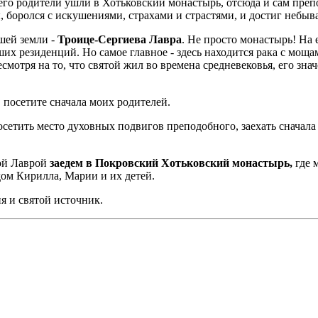
 его родители ушли в Хотьковский монастырь, отсюда и сам пр
 боролся с искушениями, страхами и страстями, и достиг небы
шей земли -
Троице-Сергиева Лавра
. Не просто монастырь! На 
их резиденций. Но самое главное - здесь находится рака с моща
 несмотря на то, что святой жил во времена средневековья, его з
 посетите сначала моих родителей.
осетить место духовных подвигов преподобного, заехать сначала
ой Лаврой
заедем в Покровский Хотьковский монастырь,
где 
 дом Кирилла, Марии и их детей.
я и святой источник.