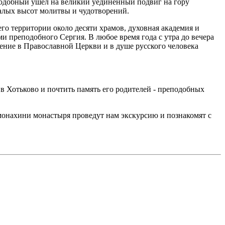
еподобный ушел на великий уединенный подвиг на гору
валых высот молитвы и чудотворений.
его территории около десяти храмов, духовная академия и
ми преподобного Сергия. В любое время года с утра до вечера
начение в Православной Церкви и в душе русского человека
 в Хотьково и почтить память его родителей - преподобных
монахини монастыря проведут нам экскурсию и познакомят с