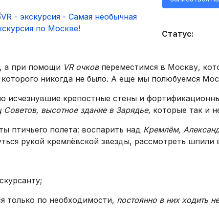
Статус:
, а при помощи
VR очков
переместимся в Москву, кото
о которого никогда не было. А еще мы полюбуемся Мос
о исчезнувшие крепостные стены и фортификационны
 Советов, высотное здание в Зарядье
, которые так и 
ы птичьего полета: воспарить над
Кремлём, Александ
уться рукой кремлёвской звезды, рассмотреть шпили 
скурсанту;
ся только по необходимости,
постоянно в них ходить н