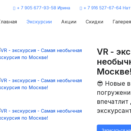
+ 7 905 677-93-58 Ирина
+ 7 916 527-67-64 Нат
Главная
Экскурсии
Акции
Скидки
Галерея
VR - эк
необычн
Москве
😎 Новые в
погружени
впечатлит
экскурсант
Записаться н