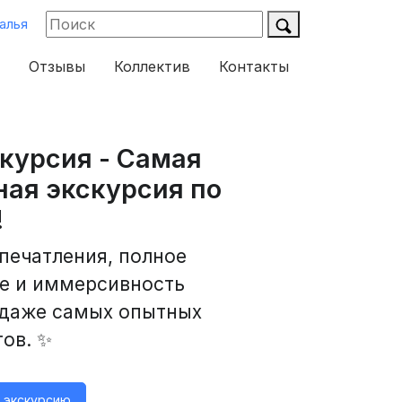
алья
Отзывы
Коллектив
Контакты
скурсия - Самая
ая экскурсия по
!
печатления, полное
е и иммерсивность
 даже самых опытных
ов. ✨
а экскурсию