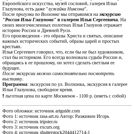
Европейского искусства, музей сословий, галерея Ильи
Глазунова, есть даже "
лужайка Никсона
".
После
прогулки по Волхонке
мы отправимся на
экскурсию
"Россия Ильи Глазунова"
в галерею Ильи Сергеевича
. На
своих многочисленных полотнах Илья Глазунов отражает
историю России и Древней Руси.
Его произведения - это образы Христа и святых, описание
важных исторических событий, образы царей и простых
крестьян.
Илья Сергеевич говорил, что, если бы не был художником,
стал бы историком. Его всегда волновала судьба России и,
обращаясь к ее прошлому, он хотел сделать светлым ее
будущее.
После экскурсии можно самостоятельно посмотреть
выставку
.
Программа
: экскурсия по ул. Волхонка, экскурсия в галерее
Ильи Глазунова, свободное время.
❗ льготная цена по карте
Москвенок
- 1100 р. (иметь с собой)
Фото обложки: источник artguide.com
Фото 1: источник rasa-art.ru Автор: Разживин Игорь
Фото 2: источник tripster.ru
Фото 3: источник excurs.org
Фото 4: источник shutterstock2044412714-1