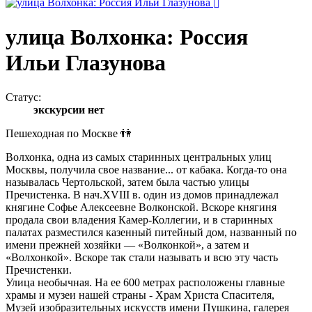
улица Волхонка: Россия
Ильи Глазунова
Статус:
экскурсии нет
Пешеходная по Москве 👫
Волхонка, одна из самых старинных центральных улиц
Москвы, получила свое название... от кабака. Когда-то она
называлась Чертольской, затем была частью улицы
Пречистенка. В нач.XVIII в. один из домов принадлежал
княгине Софье Алексеевне Волконской. Вскоре княгиня
продала свои владения Камер-Коллегии, и в старинных
палатах разместился казенный питейный дом, названный по
имени прежней хозяйки — «Волконкой», а затем и
«Волхонкой». Вскоре так стали называть и всю эту часть
Пречистенки.
Улица необычная. На ее 600 метрах расположены главные
храмы и музеи нашей страны - Храм Христа Спасителя,
Музей изобразительных искусств имени Пушкина, галерея