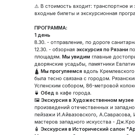
⚠️ В стоимость входит: транспортное и
входные билеты и экскурсионная програ
ПРОГРАММА:
1 день
8.30. - отправление, по дороге санитарн
12.30. - обзорная
экскурсия по Рязани
по
площадям.
Мы увидим
главные достопри
дворянские усадьбы, памятники Евпатию 
🛕
Мы прогуляемся
вдоль Кремлевского 
была тесно связана с городом. Рязански
Успенским собором, 86-метровой колок
🍵
Обед
в кафе города.
🖼️
Экскурсия в Художественном музее
произведений отечественных и западно
пейзажи И.Айвазовского, А.Саврасова, 
мастеров западного искусства - Дж.Кроз
🧴
Экскурсия в Исторический салон
"А