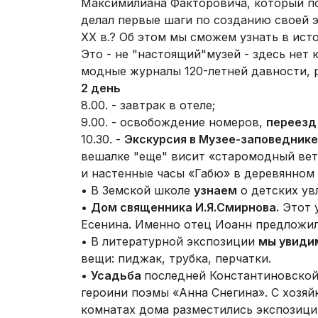
Максимилиана Факторовича, который по
делал первые шаги по созданию своей 
ХХ в.? Об этом мы сможем узнать в ист
Это - не "настоящий"музей - здесь нет
модные журналы 120-летней давности, р
2 день
8.00. - завтрак в отеле;
9.00. - освобождение номеров,
переезд
10.30. -
Экскурсия в Музее-заповеднике 
вешалке "еще" висит «старомодный вет
и настенные часы «Габю» в деревянном 
• В Земской школе
узнаем
о детских ув
•
Дом священника И.Я.Смирнова.
Этот 
Есенина. Именно отец Иоанн предложил 
• В литературной экспозиции
мы увид
вещи: пиджак, трубка, перчатки.
•
Усадьба
последней Константиновской
героини поэмы «Анна Снегина». С хозяй
комнатах дома разместились экспозици