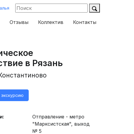
алья
Отзывы
Коллектив
Контакты
ическое
твие в Рязань
 Константиново
а экскурсию
и:
Отправление - метро
"Марксистская", выход
№ 5