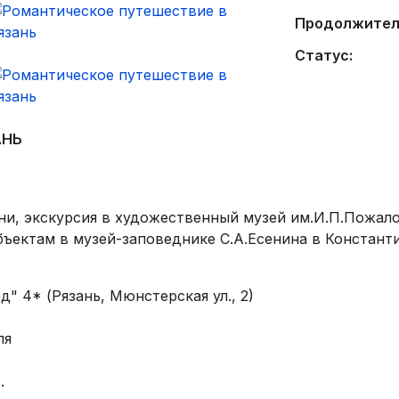
Продолжител
Статус:
АНЬ
ани, экскурсия в художественный музей им.И.П.Пожало
бъектам в музей-заповеднике С.А.Есенина в Констант
" 4* (Рязань, Мюнстерская ул., 2)
ля
.