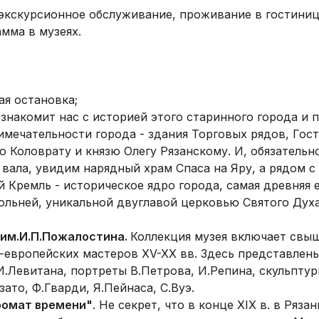
 экскурсионное обслуживание, проживание в гостинице
мма в музеях.
ая остановка;
знакомит нас с историей этого старинного города и 
мечательности города - здания Торговых рядов, Гост
Коловрату и князю Олегу Рязанскому. И, обязательно,
вала, увидим нарядный храм Спаса на Яру, а рядом с 
й Кремль - историческое ядро города, самая древняя е
ольней, уникальной двуглавой церковью Святого Духа
 им.И.П.Пожалостина.
Коллекция музея включает свы
-европейских мастеров XV-XX вв. Здесь представлены
И.Левитана, портреты В.Петрова, И.Репина, скульптур
ато, Ф.Гварди, Я.Пейнаса, С.Вуэ.
ромат времени"
. Не секрет, что в конце XIX в. в Ряз