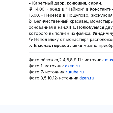
•
Каретный двор, конюшня, сарай.
🍵 14.00. -
обед
в "Чайной" в Константи
15.00. - Переезд в Пощупово,
экскурсия
💒 Величественный красавец монастырь
основанная в нач.XII в.
Полюбуемся
дву
которого выполнен из фаянса.
Увидим
ч
💦 Неподалёку от монастыря располож
🥨
В монастырской лавке
можно приобре
Фото обложка,2,4,6,8,9,11 : источник
mus
Фото 1: источник
dzen.ru
Фото 7: источник
rutube.ru
Фото 3,5,10,12: источник
dzen.ru