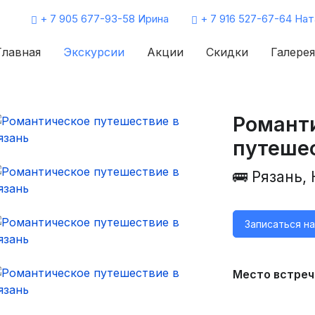
+ 7 905 677-93-58 Ирина
+ 7 916 527-67-64 Нат
Главная
Экскурсии
Акции
Скидки
Галерея
Романт
путешес
🚌 Рязань,
Записаться н
Место встреч