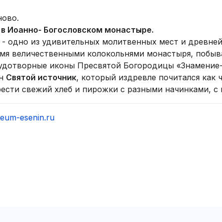
ново.
 в Иоанно- Богословском монастыре.
 - одно из удивительных молитвенных мест и древней
мя величественными колокольнями монастыря, побыва
удотворные иконы Пресвятой Богородицы «Знамение-
ен
Святой источник
, который издревле почитался как
сти свежий хлеб и пирожки с разными начинками, с г
eum-esenin.ru