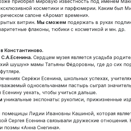
зже приобрел мировую известность под именем Макс 
эксклюзивной косметики и парфюмерии. Каким был Мир
орическом салоне «Аромат времени».
 крытых витрин.
Мы сможем
подержать в руках подли
аритетные флаконы, тюбики с косметикой и мн. др.
 в Константиново.
С.А.Есенина.
Сердцем музея является усадьба родите
хий шушун» мамы Татьяны Фёдоровны, где до сих по
футляре.
лечениях Серёжи Есенина, школьных успехах, учителях
уважаемый односельчанами пастырь сыграл значитель
Есенину уехать, чтобы учиться дальше.
им
уникальные экспонаты: рукописи, прижизненные изда
 помещицы Лидии Ивановны Кашиной, которая являет
кой Сергея Есенина связывали дружеские отношения. 
и поэмы «Анна Снегина».