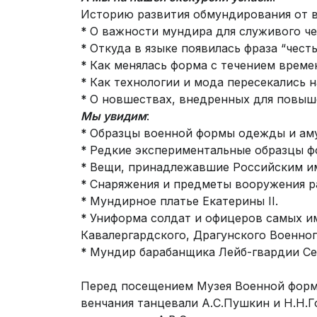
Историю развития обмундирования от в
*
О важности мундира для служивого че
*
Откуда в языке появилась фраза “честь
*
Как менялась форма с течением времен
*
Как технологии и мода пересекались н
*
О новшествах, внедренных для повыш
Мы увидим
:
*
Образцы военной формы одежды и аму
*
Редкие экспериментальные образцы ф
*
Вещи, принадлежавшие Российским и
*
Снаряжения и предметы вооружения ра
*
Мундирное платье Екатерины II.
*
Униформа солдат и офицеров самых им
Кавалергардского, Драгунского Военног
*
Мундир барабанщика Лейб-гвардии Сем
Перед посещением Музея Военной фор
венчания танцевали А.С.Пушкин и Н.Н.Го