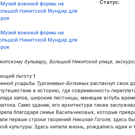
Статус:
китскому бульвару, Большой Никитской улице, экскурс
ющий льготу ❗
ринной усадьбы Тургеневых-Боткиных
распахнул свои 
путешествие в историю, где современность переплет
лада залов, широкие лестницы, манящие вглубь времен
атока. Само здание, его архитектура также заслужив
рела благодаря семье Васильчиковых, которые превра
чали первые строки творений
Николая Гоголя,
здесь б
ой культуры. Здесь кипела жизнь, рождались идеи и 