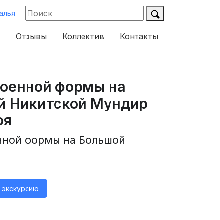
алья
Отзывы
Коллектив
Контакты
военной формы на
й Никитской Мундир
оя
нной формы на Большой
а экскурсию