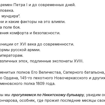
ремен Петра I и до современных дней.
ловека.
 мундира”.
и и какие факторы на это влияли.
а поле боя.
ения комфорта и безопасности.
ниции от XVI века до современности.
ормы русской армии.
мператорам.
зличных эпох, подлинные экспонаты XVIII.
енитых полков Его Величества, Саперного батальона,
о Ордена, 145-го пехотного Новочеркасского и других
еновского полка 1809 года.
мы мы
прогуляемся по Никитскому бульвару
, увидим о
нчарова, особняк, где прожил последние месяцы свое