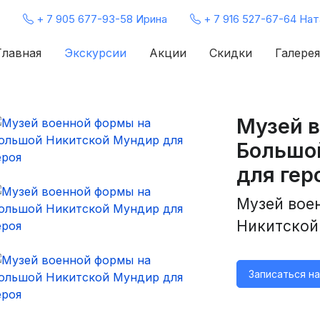
+ 7 905 677-93-58 Ирина
+ 7 916 527-67-64 Нат
Главная
Экскурсии
Акции
Скидки
Галерея
Музей 
Большо
для гер
Музей вое
Никитской
Записаться н