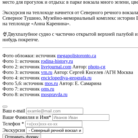
место для прогулок и отдыха: в парке вокзала много зелени, 
Экскурсия на теплоходе начнется от Северного речного вокз
Северное Тушино, Музейно-мемориальный комплекс истории Во
на теплоходе «Анна Каренина».
🍨Двухпалубное судно с частично открытой верхней палубой им
нибудь покрепче.
Фото обложки: источник
megapolistoronto.ca
Фото 1: источник
rodina-history.ru
Фото 2: источник
livejournal.com
Автор:
photo-cg
Фото 3: источник
vm.ru
Автор: Сергей Киселев /АГН Москва
Фото 4: источник
enciclopediya-geografa.ru
Фото 5,6: источник
mos.ru
Автор: Е. Самарина
Фото 7: источник
oms.ru
Фото 8: источник
mospravda.ru
Ваш e-mail
Ваше Фамилия и Имя
*
Телефон
*
Экскурсия
Отправить форму