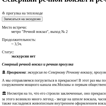
⛵ прогулка на теплоходе
Записаться на экскурсию
Место встречи:
метро "Речной вокзал", выход № 2
Продолжительность:
~ 3,5ч.
Статус:
экскурсии нет
Северный речной вокзал и речная прогулка
🚢
Программа
:
экскурсия по Северному Речному вокзалу, прогу
А мы отправляемся погрузиться в прекрасное! В этот раз мы 
сооружением мощного канала им.Москвы и первым обществен
🏛️ Несмотря на то, что его строили заключенные, оно прекрас
за этого возникло много легенд - звезде на шпиле вокзала, ча
также насладимся живописным внутреннем оформлением вокзала