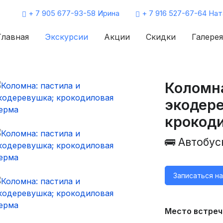
+ 7 905 677-93-58 Ирина
+ 7 916 527-67-64 Нат
Главная
Экскурсии
Акции
Скидки
Галерея
Коломна
экодер
крокод
🚌 Автобус
Записаться н
Место встреч