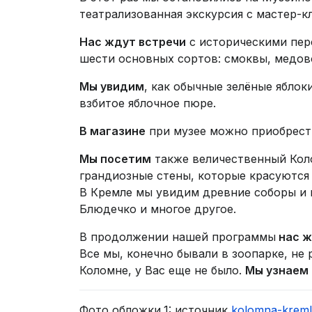
театрализованная экскурсия с мастер-к
Нас ждут
встречи
с историческими пе
шести основных сортов: смоквы, медов
Мы увидим
, как обычные зелёные яблок
взбитое яблочное пюре.
В магазине
при музее можно приобрест
Мы посетим
также величественный Коло
грандиозные стены, которые красуются
В Кремле мы увидим древние соборы и 
Блюдечко и многое другое.
В продолжении нашей программы
нас 
Все мы, конечно бывали в зоопарке, не 
Коломне, у Вас еще не было.
Мы узнаем
Фото обложки,1: источник
kolomna-kreml