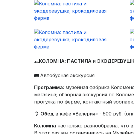
🐊
К
ОЛОМНА: ПАСТИЛА и ЭКОДЕРЕВУШ
🚌
Автобусная экскурсия
Программа:
музейная фабрика Коломенс
магазина; обзорная экскурсия по Колом
прогулка по ферме, контактный зоопарк
🍋
Обед
в кафе «Валерия» - 500 руб. (о
Коломна
настолько разнообразна, что 
В этот раз мы остановились на Музейно