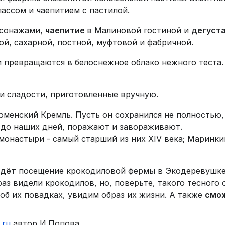
лассом и чаепитием с пастилой.
рсонажами,
чаепитие
в Малиновой гостиной и
дегуст
ой, сахарной, постной, муфтовой и фабричной.
и превращаются в белоснежное облако нежного теста.
и сладости, приготовленные вручную.
менский Кремль. Пусть он сохранился не полностью,
 до наших дней, поражают и завораживают.
монастыри - самый старший из них XIV века; Маринк
ждёт
посещение крокодиловой фермы в Экодеревушке,
раз видели крокодилов, но, поверьте, такого тесного 
об их повадках, увидим образ их жизни. А также
смож
.ru
автор И.Попова