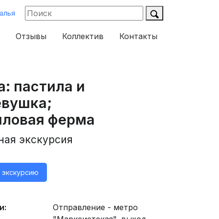
алья
Отзывы
Коллектив
Контакты
: пастила и
евушка;
иловая ферма
ная экскурсия
а экскурсию
и:
Отправление - метро