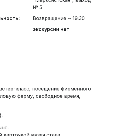
"Марксистская", выход
№ 5
ьность:
Возвращение ~ 19:30
экскурсии нет
мастер-класс, посещение фирменного
иловую ферму, свободное время,
).
чно.
й карточкой музея стала