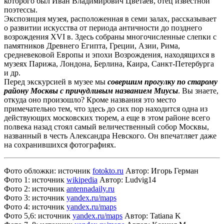
которого был Иван Владимирович Цветаев, отец известной
поэтессы.
Экспозиция музея, расположенная в семи залах, рассказывает
о развитии искусства от периода античности до позднего
возрождения XVI в. Здесь собраны многочисленные слепки с
памятников Древнего Египта, Греции, Азии, Рима,
средневековой Европы и эпохи Возрождения, находящихся в
музеях Парижа, Лондона, Берлина, Каира, Санкт-Петербурга
и др.
Перед экскурсией в музее мы
совершим прогулку по старому
району Москвы с причудливым названием Миусы
. Вы знаете,
откуда оно произошло? Кроме названия это место
примечательно тем, что здесь до сих пор находится одна из
действующих московских тюрем, а еще в этом районе всего
полвека назад стоял самый величественный собор Москвы,
названный в честь Александра Невского. Он впечатляет даже
на сохранившихся фотографиях.
Фото обложки: источник
fotokto.ru
Автор: Игорь Герман
Фото 1: источник
wikipedia
Автор: Ludvig14
Фото 2: источник
antennadaily.ru
Фото 3: источник
yandex.ru/maps
Фото 4: источник
yandex.ru/maps
Фото 5,6: источник
yandex.ru/maps
Автор: Tatiana K