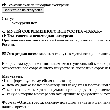
👫 Тематическая пешеходная экскурсия
Записаться на экскурсию
Статус:
экскурсии нет
🎨
М
УЗЕЙ СОВРЕМЕННОГО ИСКУССТВА «ГАРАЖ»
👫
Тематическая пешеходная экскурсия
Приглашаем вас посетить
необычную экскурсию по проекту
России.
🖼️
Это редкая возможность
заглянуть в музейное хранилище и
Во время экскурсии
мы познакомимся
с уникальной коллекци
отечественного современного искусства за последние сорок лет
Мы узнаем:
🎨 как формируется музейная коллекция;
🎨 почему далеко не все произведения находятся в постоянной
🎨 как специалисты хранят, изучают и реставрируют произведе
🎨 какую историю могут рассказать архивные документы и фо
Ф
ормат «Открытого хранения»
позволяет увидеть музей изну
нашего времени.