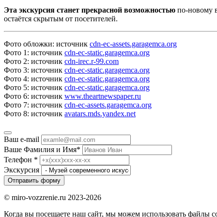
Эта экскурсия станет прекрасной возможностью
по-новому в
остаётся скрытым от посетителей.
Фото обложки: источник
cdn-ec-assets.garagemca.org
Фото 1: источник
cdn-ec-static.garagemca.org
Фото 2: источник
cdn-irec.r-99.com
Фото 3: источник
cdn-ec-static.garagemca.org
Фото 4: источник
cdn-ec-static.garagemca.org
Фото 5: источник
cdn-ec-static.garagemca.org
Фото 6: источник
www.theartnewspaper.ru
Фото 7: источник
cdn-ec-assets.garagemca.org
Фото 8: источник
avatars.mds.yandex.net
Ваш e-mail
Ваше Фамилия и Имя
*
Телефон
*
Экскурсия
Отправить форму
© miro-vozzrenie.ru 2023-2026
Когда вы посещаете наш сайт, мы можем использовать файлы co