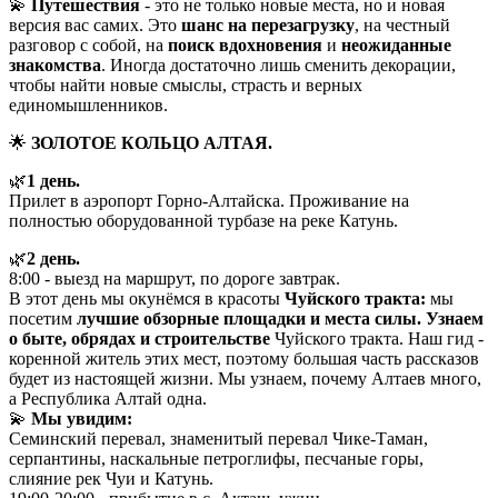
💫
Путешествия
- это не только новые места, но и новая
версия вас самих. Это
шанс на перезагрузку
, на честный
разговор с собой, на
поиск вдохновения
и
неожиданные
знакомства
. Иногда достаточно лишь сменить декорации,
чтобы найти новые смыслы, страсть и верных
единомышленников.
🌟
ЗОЛОТОЕ КОЛЬЦО АЛТАЯ.
🌿
1 день.
Прилет в аэропорт Горно-Алтайска. Проживание на
полностью оборудованной турбазе на реке Катунь.
🌿
2 день.
8:00 - выезд на маршрут, по дороге завтрак.
В этот день мы окунëмся в красоты
Чуйского тракта:
мы
посетим
лучшие обзорные площадки и места силы.
Узнаем
о быте, обрядах
и строительстве
Чуйского тракта. Наш гид -
коренной житель этих мест, поэтому большая часть рассказов
будет из настоящей жизни. Мы узнаем, почему Алтаев много,
а Республика Алтай одна.
💫
Мы увидим:
Семинский перевал, знаменитый перевал Чике-Таман,
серпантины, наскальные петроглифы, песчаные горы,
слияние рек Чуи и Катунь.