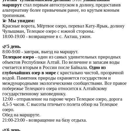
маршрут
стал первым автоспуском в долину, предоставив
альтернативу более привычным ранее, но крутым конным
тропинкам.
💫
Мы увидим:
Красные ворота, Мëртвое озеро, перевал Кату-Ярык, долину
Чулышман, Телецкое озеро с южной стороны.
18:00-19:00 - возвращение в с. Акташ, ужин.
🌿
5 день.
8:00-9:00 - завтрак, выезд на маршрут.
Телецкое озеро
- один из самых удивительных природных
объектов Республики Алтай. По величине и запасам воды
считается вторым в России после Байкала.
Одно из
глубочайших озер в мире
с кристально чистой, прозрачной
водой. Памятник природы охраняется государством и
международными экологическими сообществами. Все правое
побережье Телецкого озера относится к Алтайскому
государственному заповеднику.
12:00 - отправление на пароме через Телецкое озеро, дорога
4,5-5 часов. С высоты птичьего полета обзор на Телецкое
озеро.
Обед на маршруте.
21:00-23:00 - возвращение на базу отдыха.
🌿
6 день.