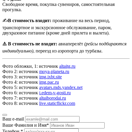
Свободное время, покупка сувениров, самостоятельная
прогулка.
✍
В стоимость входит:
проживание на весь период,
транспортное и экскурсионное обслуживание, паром,
двухразовое питание (кроме дней прилета и вылета).
⚠️ В стоимость не входит:
авиаперелёт
(рейсы подбираются
индивидуально)
, переезд из аэропорта до турбазы.
Фото обложки, 1: источник
altaitg.ru
Фото 2: источник
moya-planeta.ru
Фото 3: источник
img.ixbt.site
Фото 4: источник
img.pac.ru
Фото 5: источник
avatars.mds.yandex.net
Фото 6: источник
i.edem-v-gosti.ru
Фото 7: источник
altaiborodai.ru
Фото 8: источник
live.staticflickr.com
Ваш e-mail
Ваше Фамилия и Имя
*
Телефон
*