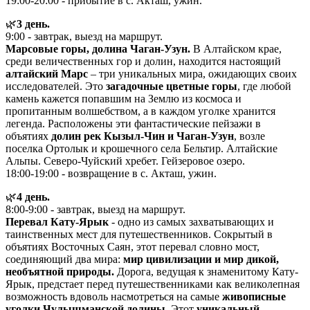
19:00-20:00 - прибытие в с. Акташ, ужин.
🌿
3 день.
9:00 - завтрак, выезд на маршрут.
Марсовые горы, долина Чаган-Узун.
В Алтайском крае,
среди величественных гор и долин, находится настоящий
алтайский Марс
– три уникальных мира, ожидающих своих
исследователей. Это
загадочные цветные горы
, где любой
камень кажется попавшим на Землю из космоса и
пропитанным волшебством, а в каждом уголке хранится
легенда. Расположены эти фантастические пейзажи в
объятиях
долин рек Кызыл-Чин и Чаган-Узун
, возле
поселка Ортолык и крошечного села Бельтир. Алтайские
Альпы. Северо-Чуйский хребет. Гейзеровое озеро.
18:00-19:00 - возвращение в с. Акташ, ужин.
🌿
4 день.
8:00-9:00 - завтрак, выезд на маршрут.
Перевал Кату-Ярык
- одно из самых захватывающих и
таинственных мест для путешественников. Сокрытый в
объятиях Восточных Саян, этот перевал словно мост,
соединяющий два мира:
мир цивилизации и мир дикой,
необъятной природы.
Дорога, ведущая к знаменитому Кату-
Ярык, предстает перед путешественниками как великолепная
возможность вдоволь насмотреться на самые
живописные
уголки Чулышманской долины.
Этот
уникальный