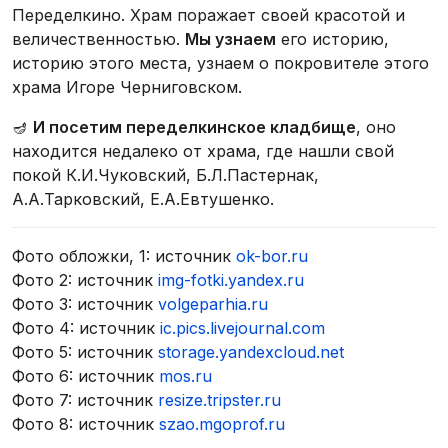
Переделкино. Храм поражает своей красотой и
величественностью.
Мы узнаем
его историю,
историю этого места, узнаем о покровителе этого
храма Игоре Черниговском.
🪔
И посетим переделкинское кладбище
, оно
находится недалеко от храма, где нашли свой
покой К.И.Чуковский, Б.Л.Пастернак,
А.А.Тарковский, Е.А.Евтушенко.
Фото обложки, 1: источник
ok-bor.ru
Фото 2: источник
img-fotki.yandex.ru
Фото 3: источник
volgeparhia.ru
Фото 4: источник
ic.pics.livejournal.com
Фото 5: источник
storage.yandexcloud.net
Фото 6: источник
mos.ru
Фото 7: источник
resize.tripster.ru
Фото 8: источник
szao.mgoprof.ru