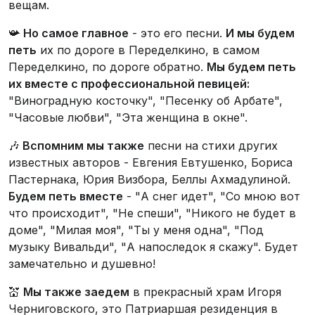
вещам.
📯
Но самое главное
- это его песни.
И мы будем
петь
их по дороге в Переделкино, в самом
Переделкино, по дороге обратно.
Мы будем петь
их вместе с профессиональной певицей:
"Виноградную косточку", "Песенку об Арбате",
"Часовые любви", "Эта женщина в окне".
🎶
Вспомним мы также
песни на стихи других
известных авторов - Евгения Евтушенко, Бориса
Пастернака, Юрия Визбора, Беллы Ахмадулиной.
Будем петь вместе
- "А снег идет", "Со мною вот
что происходит", "Не спеши", "Никого не будет в
доме", "Милая моя", "Ты у меня одна", "Под
музыку Вивальди", "А напоследок я скажу". Будет
замечательно и душевно!
💒
Мы также заедем
в прекрасный храм Игоря
Черниговского, это Патриаршая резиденция в