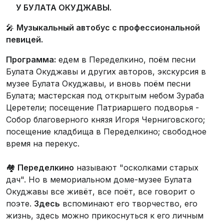
У БУЛАТА ОКУДЖАВЫ.
🎤
Музыкальный автобус с профессиональной
певицей.
Программа:
едем в Переделкино, поём песни
Булата Окуджавы и других авторов, экскурсия в
музее Булата Окуджавы, и вновь поём песни
Булата; мастерская под открытым небом Зураба
Церетели; посещение Патриаршего подворья -
Собор благоверного князя Игоря Черниговского;
посещение кладбища в Переделкино; свободное
время на перекус.
🏘️
Переделкино
называют "осколками старых
дач". Но в мемориальном доме-музее Булата
Окуджавы все живёт, все поёт, все говорит о
поэте.
Здесь
вспоминают его творчество, его
жизнь, здесь можно прикоснуться к его личным