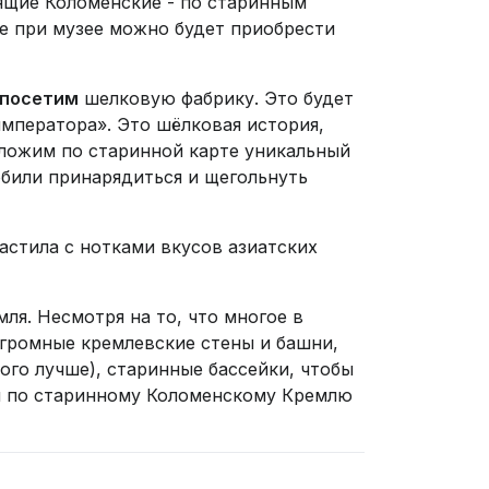
тоящие Коломенские - по старинным
е при музее можно будет приобрести
 посетим
шелковую фабрику. Это будет
императора». Это шёлковая история,
оложим по старинной карте уникальный
юбили принарядиться и щегольнуть
пастила с нотками вкусов азиатских
я. Несмотря на то, что многое в
Огромные кремлевские стены и башни,
го лучше), старинные бассейки, чтобы
ся по старинному Коломенскому Кремлю