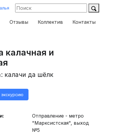
алья
Отзывы
Коллектив
Контакты
 калачная и
ая
: калачи да шёлк
а экскурсию
и:
Отправление - метро
"Марксистская", выход
№5