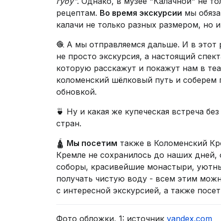
губу"
. Однако, в музее "Калачной" не т
рецептам.
Во время экскурсии
мы обяза
калачи не только разных размером, но и
🧶 А мы отправляемся дальше. И в этот
не просто экскурсия, а настоящий спек
которую расскажут и покажут нам в те
коломенский шёлковый путь и соберем п
обновкой.
🍵 Ну и какая же купеческая встреча бе
стран.
🛕
Мы посетим
также в Коломенский Кре
Кремле не сохранилось до наших дней, 
соборы, красивейшие монастыри, уютны
получать чистую воду - всем этим мож
с интересной экскурсией, а также посе
Фото обложки, 1: источник
yandex.com