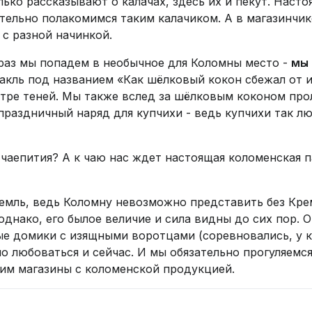
олько рассказывают о калачах, здесь их и пекут. Нас
тельно полакомимся таким калачиком. А в магазинчик
 с разной начинкой.
 раз мы попадем в необычное для Коломны место -
мы
такль под названием «Как шёлковый кокон сбежал от 
атре теней. Мы также вслед за шёлковым коконом пр
раздничный наряд для купчихи - ведь купчихи так л
з чаепития? А к чаю нас ждет настоящая коломенская 
мль, ведь Коломну невозможно представить без Кремл
однако, его былое величие и сила видны до сих пор. 
е домики с изящными воротцами (соревновались, у ко
но любоваться и сейчас. И мы обязательно прогуляем
тим магазины с коломенской продукцией.