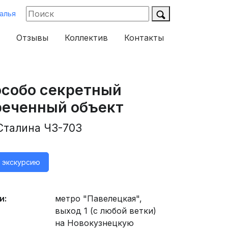
алья
Отзывы
Коллектив
Контакты
особо секретный
реченный объект
Сталина ЧЗ-703
а экскурсию
и:
метро "Павелецкая",
выход 1 (с любой ветки)
на Новокузнецкую