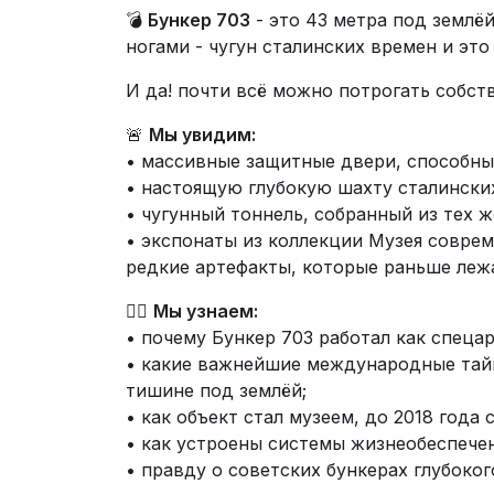
💣
Бункер 703
- это 43 метра под землё
ногами - чугун сталинских времен и это
И да! почти всё можно потрогать собст
🚨
Мы увидим:
• массивные защитные двери, способны
• настоящую глубокую шахту сталински
• чугунный тоннель, собранный из тех ж
• экспонаты из коллекции Музея совре
редкие артефакты, которые раньше леж
🧑‍✈
Мы узнаем:
• почему Бункер 703 работал как спеца
• какие важнейшие международные тайн
тишине под землёй;
• как объект стал музеем, до 2018 года 
• как устроены системы жизнеобеспечен
• правду о советских бункерах глубоког