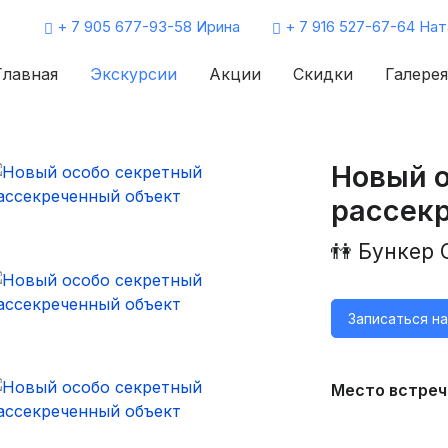
+ 7 905 677-93-58 Ирина
+ 7 916 527-67-64 Нат
Главная
Экскурсии
Акции
Скидки
Галерея
Новый 
рассек
👫 Бункер 
Записаться н
Место встреч