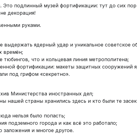
й. Это подлинный музей фортификации: тут до сих пор
 не декорация!
венными руками.
е выдержать ядерный удар и уникальное советское о
х времён;
е тюбингов, что и кольцевая линия метрополитена;
менной фортификации: макеты защитных сооружений я
али под грифом «секретно».
рхив Министерства иностранных дел;
ы нашей страны хранились здесь и кто были те засек
сюда нельзя было попасть;
ия подземного города и как всё это работало;
о заложения и многое другое.