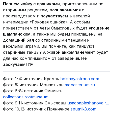
Попьем чайку с пряниками
, приготовленным по
старинным рецептам,
познакомимся
с
производством и
поучаствуем
в веселой
интермедии «Роковая ошибка». А особым
приветствием от четы Смысловых будет
угощение
шампанским,
а также мы будем приглашены на
домашний бал
со старинными танцами и
весёлыми играми. Вы помните, как танцуют
старинные танцы? А
живой аккомпанемент
будет
для нас комплиментом от заведения.
Не
заскучаем!
💃🏿
Фото 1-4: источник Кремль
bolshayastrana.com
Фото 5: источник Монастырь
monasterium.ru
Фото 6-8: источник Финивть
collections.rostmuseum...
Фото 9,11: источник Смысловы
usadbapleshanova.r...
Фото 10,12: источник Пряничное
sputnik8.com