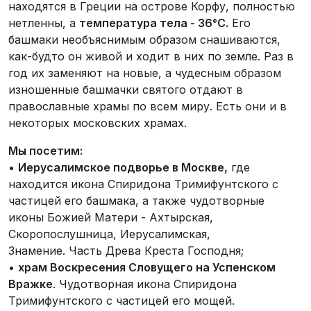
находятся в Греции на острове Корфу, полностью
нетленны, а
температура тела - 36°С.
Его
башмаки необъяснимым образом снашиваются,
как-будто он живой и ходит в них по земле. Раз в
год их заменяют на новые, а чудесным образом
изношенные башмачки святого отдают в
православные храмы по всем миру. Есть они и в
некоторых московских храмах.
Мы посетим:
•
Иерусалимское подворье в Москве,
где
находится икона Спиридона Тримифунтского с
частицей его башмака, а также чудотворные
иконы Божией Матери - Ахтырская,
Скоропослушница, Иерусалимская,
Знамение. Часть Древа Креста Господня;
•
храм Воскресения Словущего на Успенском
Вражке
. Чудотворная икона Спиридона
Тримифунтского с частицей его мощей.