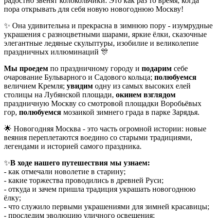
радостно звенят колокольчики. Это как раз то время, когда
пора открывать для себя новую новогоднюю Москву!
✨ Она удивительна и прекрасна в зимнюю пору - изумрудные
украшения с разноцветными шарами, яркие ёлки, сказочные
элегантные ледяные скульптуры, изобилие и великолепие
праздничных иллюминаций 🎊
Мы проедем
по праздничному городу и
подарим
себе
очарование Бульварного и Садового кольца;
полюбуемся
величием Кремля;
увидим
одну из самых высоких елей
столицы на Лубянской площади,
окинем взглядом
праздничную Москву со смотровой площадки Воробьёвых
гор,
полюбуемся
мозаикой зимнего града в парке Зарядья.
🌟 Новогодняя Москва - это часть огромной истории: новые
веяния переплетаются воедино со старыми традициями,
легендами и историей самого праздника.
✨
В ходе нашего путешествия
мы узнаем:
- как отмечали новолетие в старину;
- какие торжества проводились в древней Руси;
- откуда и зачем пришла традиция украшать новогоднюю
ёлку;
- что служило первыми украшениями для зимней красавицы;
- проследим эволюцию уличного освещения;