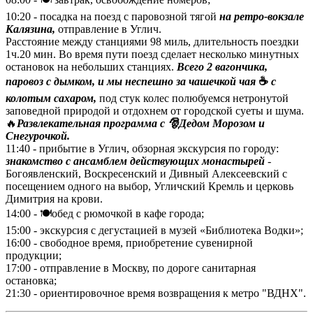
10:20 - посадка на поезд с паровозной тягой
на ретро-вокзале
Калязина,
отправление в Углич.
Расстояние между станциями 98 миль, длительность поездки
1ч.20 мин. Во время пути поезд сделает несколько минутных
остановок на небольших станциях.
В
сего 2 вагончика,
паровоз с дымком, и мы неспешно за чашечкой чая
☕️
с
колотым сахаром,
под стук колес полюбуемся нетронутой
заповедной природой и отдохнем от городской суеты и шума.
🔥
Развлекательная программа с 🎅Дедом Морозом и
Снегурочкой.
11:40 - прибытие в Углич, обзорная экскурсия по городу:
знакомство с ансамблем действующих монастырей
-
Богоявленский, Воскресенский и Дивный Алексеевский с
посещением одного на выбор, Угличский Кремль и церковь
Димитрия на крови.
14:00 - 🍽️обед с рюмочкой в кафе города;
15:00 - экскурсия с дегустацией в музей «Библиотека Водки»;
16:00 - свободное время, приобретение сувенирной
продукции;
17:00 - отправление в Москву, по дороге санитарная
остановка;
21:30 - ориентировочное время возвращения к метро "ВДНХ".