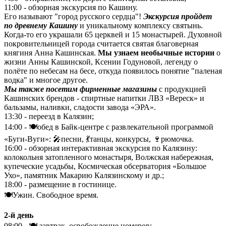
11:00 - обзорная экскурсия по Кашину.
Его называют "город русского сердца"!
Экскурсия пройдет
по древнему Кашину
и уникальному комплексу святынь.
Когда-то его украшали 65 церквей и 15 монастырей. Духовной
покровительницей города считается святая благоверная
княгиня Анна Кашинская.
Мы узнаем необычные истории
о
жизни Анны Кашинской, Ксении Годуновой, легенду о
полёте по небесам на бесе, откуда появилось понятие "паленая
водка" и многое другое.
Мы также посетим фирменные магазины
с продукцией
Кашинских брендов - спиртные напитки ЛВЗ «Вереск» и
бальзамы, наливки, сладости завода «ЭРА».
13:30 - переезд в Калязин;
14:00 - 🍽️обед в Байк-центре с развлекательной программой
«Буги-Вуги»: 🎤песни, 💃танцы, конкурсы, 🍷рюмочка.
16:00 - обзорная интерактивная экскурсия по Калязину:
колокольня затопленного монастыря, Волжская набережная,
купеческие усадьбы, Космическая обсерватория «Большое
Ухо», памятник Макарию Калязинскому и др.;
18:00 - размещение в гостинице.
🍽️Ужин. Свободное время.
2-й день
08:00 - 🍽️ завтрак, освобождение номеров;