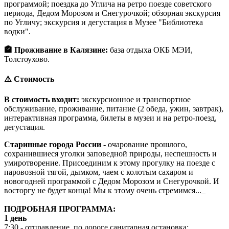
программой; поездка до Углича на ретро поезде советского
периода, Дедом Морозом и Снегурочкой; обзорная экскурсия
по Угличу; экскурсия и дегустация в Музее "Библиотека
водки".
🏤 Проживание в Калязине:
база отдыха ОКБ МЭИ,
Толстоухово.
⚠️ Стоимость
В стоимость входит:
экскурсионное и транспортное
обслуживание, проживание, питание (2 обеда, ужин, завтрак),
интерактивная программа, билеты в музеи и на ретро-поезд,
дегустация.
Старинные города России -
очарование прошлого,
сохранившиеся уголки заповедной природы, неспешность и
умиротворение. Присоединим к этому прогулку на поезде с
паровозной тягой, дымком, чаем с колотым сахаром и
новогодней программой с Дедом Морозом и Снегурочкой. И
восторгу не будет конца! Мы к этому очень стремимся..._
ПОДРОБНАЯ ПРОГРАММА:
1 день
7:30 - отправление, по дороге санитарная остановка;