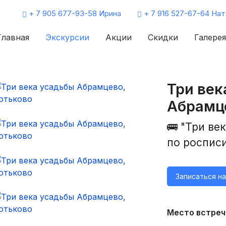
+ 7 905 677-93-58 Ирина
+ 7 916 527-67-64 Нат
Главная
Экскурсии
Акции
Скидки
Галерея
Три век
Абрамце
🚌 "Три ве
по роспис
Записаться н
Место встреч