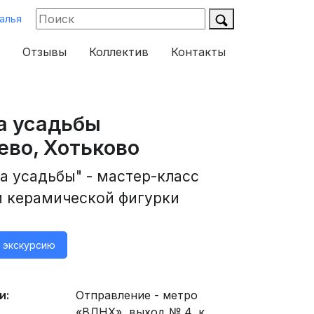
алья
Отзывы
Коллектив
Контакты
а усадьбы
во, Хотьково
ка усадьбы" - мастер-класс
и керамической фигурки
а экскурсию
и:
Отправление - метро
«ВДНХ», выход № 4, к