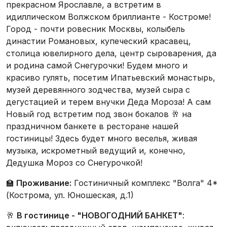
прекрасном Ярославле, а встретим в
идиллическом Волжском бриллианте - Костроме!
Город - почти ровесник Москвы, колыбель
династии Романовых, купеческий красавец,
столица ювелирного дела, центр сыроварения, да
и родина самой Снегурочки! Будем много и
красиво гулять, посетим Ипатьевский монастырь,
музей деревянного зодчества, музей сыра с
дегустацией и терем внучки Деда Мороза! А сам
Новый год встретим под звон бокалов 🥂 на
праздничном банкете в ресторане нашей
гостиницы! Здесь будет много веселья, живая
музыка, искрометный ведущий и, конечно,
Дедушка Мороз со Снегурочкой!
🏫
Проживание:
Гостиничный комплекс "Волга" 4*
(Кострома, ул. Юношеская, д.1)
🥂
В гостинице - "
НОВОГОДНИЙ БАНКЕТ
"
: