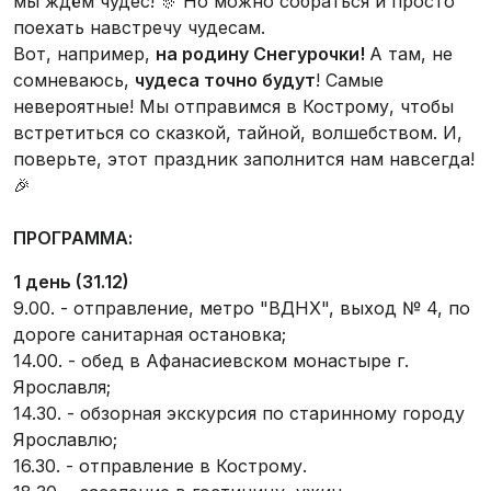
мы ждём чудес! 🎊 Но можно собраться и просто
поехать навстречу чудесам.
Вот, например,
на родину Снегурочки!
А там, не
сомневаюсь,
чудеса точно будут
! Самые
невероятные! Мы отправимся в Кострому, чтобы
встретиться со сказкой, тайной, волшебством. И,
поверьте, этот праздник заполнится нам навсегда!
🎉
ПРОГРАММА:
1 день (31.12)
9.00. - отправление, метро "ВДНХ", выход № 4, по
дороге санитарная остановка;
14.00. - обед в Афанасиевском монастыре г.
Ярославля;
14.30. - обзорная экскурсия по старинному городу
Ярославлю;
16.30. - отправление в Кострому.