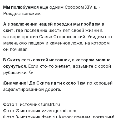
Мы полюбуемся
еще одним Собором XIV в. -
Рождественским.
А в заключении нашей поездки мы пройдем в
скит,
где последние шесть лет своей жизни в
затворе прожил Савва Сторожевский. Увидим его
маленькую пещеру и каменное ложе, на котором
он почивал.
В Скиту есть святой источник, в котором можно
окунуться.
Если кто-то желает, возьмите с собой
рубашечки. 💦
❕
Внимание!
До Скита идти около 1 км
по хорошей
асфальтированной дороге.
Фото 1: источник turistrf.ru
Фото 2: источник vzvenigorod.com
Фото 3: источник dzen.ru Автор: поедем, поглядим!