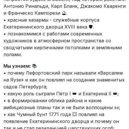
Антонио Ринальди, Карл Бланк, Джакомо Кваренги
и Франческо Кампорези 🔮.
• красные казармы - служебные корпуса
Екатерининского дворца XVIII века 🛡️.
• познакомимся с работами современных
художников в атмосферном пространстве со
сводчатыми кирпичными потолками и земляными
полами.
Мы узнаем:
📚
• почему Лефортовский парк называли «Версалем
на Яузе» и как он повлиял на создание знаменитых
садов Петербурга;
• какую роль сыграли Пётр I 👑 и Екатерина II 👑;
• в формировании облика района и какие
амбициозные планы так и не были воплощены 📜;
• как Чумный бунт 1771 года 💥 повлиял на
появление Екатерининского дворца и почему он
так и не стал резиденцией царствующих особ;