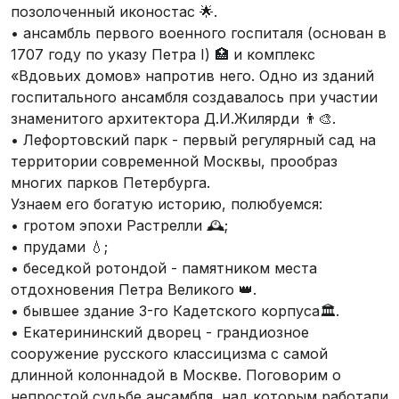
позолоченный иконостас 🌟.
• ансамбль первого военного госпиталя (основан в
1707 году по указу Петра I) 🏥 и комплекс
«Вдовьих домов» напротив него. Одно из зданий
госпитального ансамбля создавалось при участии
знаменитого архитектора Д.И.Жилярди 👨‍🎨.
• Лефортовский парк - первый регулярный сад на
территории современной Москвы, прообраз
многих парков Петербурга.
Узнаем его богатую историю, полюбуемся:
• гротом эпохи Растрелли 🕰️;
• прудами 💧;
• беседкой ротондой - памятником места
отдохновения Петра Великого 👑.
• бывшее здание 3-го Кадетского корпуса🏛️.
• Екатерининский дворец - грандиозное
сооружение русского классицизма с самой
длинной колоннадой в Москве. Поговорим о
непростой судьбе ансамбля, над которым работали