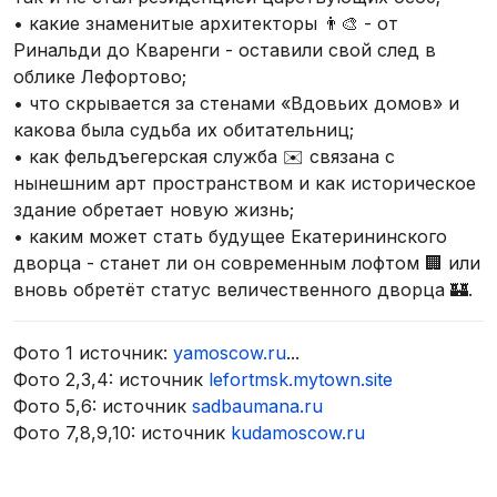
• какие знаменитые архитекторы 👨‍🎨 - от
Ринальди до Кваренги - оставили свой след в
облике Лефортово;
• что скрывается за стенами «Вдовьих домов» и
какова была судьба их обитательниц;
• как фельдъегерская служба ✉️ связана с
нынешним арт пространством и как историческое
здание обретает новую жизнь;
• каким может стать будущее Екатерининского
дворца - станет ли он современным лофтом 🏢 или
вновь обретёт статус величественного дворца 🏰.
Фото 1 источник:
yamoscow.ru
...
Фото 2,3,4: источник
lefortmsk.mytown.site
Фото 5,6: источник
sadbaumana.ru
Фото 7,8,9,10: источник
kudamoscow.ru