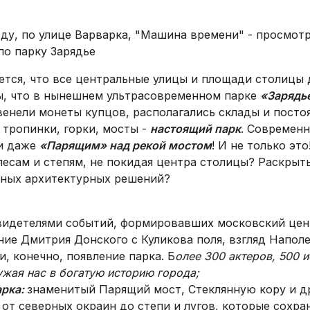
ду, по улице Варварка, "Машина времени" - просмотр
по парку Зарядье
ется, что все центральные улицы и площади столицы
вы, что в нынешнем ультрасовременном парке
«Зарядь
звенели монеты купцов, располагались склады и пост
, тропинки, горки, мосты -
настоящий парк
. Современ
и даже
«Парящим» над рекой мостом
! И не только это
лесам и степям, не покидая центра столицы? Раскрыт
нных архитектурных решений?
идетелями событий, формировавших московский центр
ние Дмитрия Донского с Куликова поля, взгляд Напол
, конечно, появление парка. Б
олее 300 актеров, 500 
жая нас в богатую историю города;
арка:
знаменитый Парящий мост, Стеклянную кору и д
:
от северных окраин до степи и лугов, которые сохра