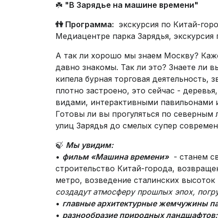
☘️
"В Зарядье на машине времени"
👫 Программа:
экскурсия по Китай-горо
Медиацентре парка Зарядья, экскурсия 
А так ли хорошо мы знаем Москву? Каж
давно знакомы. Так ли это? Знаете ли 
кипела бурная торговая деятельность, 
плотно застроено, это сейчас - деревья
видами, интерактивными павильонами 
Готовы ли вы прогуляться по северным 
улиц Зарядья до смелых супер совреме
🍃
Мы увидим:
•
фильм «Машина времени»
- станем св
строительство Китай-города, возвраще
метро, возведение сталинских высоток и
создадут атмосферу прошлых эпох, погру
•
главные архитектурные жемчужины п
•
разнообразие природных ландшафтов