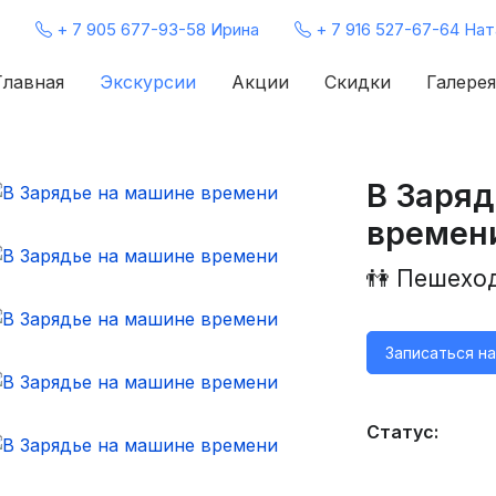
+ 7 905 677-93-58 Ирина
+ 7 916 527-67-64 Нат
Главная
Экскурсии
Акции
Скидки
Галерея
В Заряд
времен
👫 Пешехо
Записаться н
Статус: