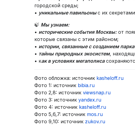
городской среды;
•
уникальные павильоны
с их секретами
🍃
Мы узнаем:
•
исторические события Москвы:
от поя
которые связаны с этим районом;
•
истории, связанные с созданием парка
•
тайны природных экосистем
, находящ
• к
ак в условиях мегаполиса
сохраняются
Фото обложка: источник
kasheloff.ru
Фото 1: источник
bibia.ru
Фото 2,8: источник
viewsnap.ru
Фото 3: источник
yandex.ru
Фото 4: источник
kasheloff.ru
Фото 5,6,7: источник
mos.ru
Фото 9,10: источник
zukov.ru