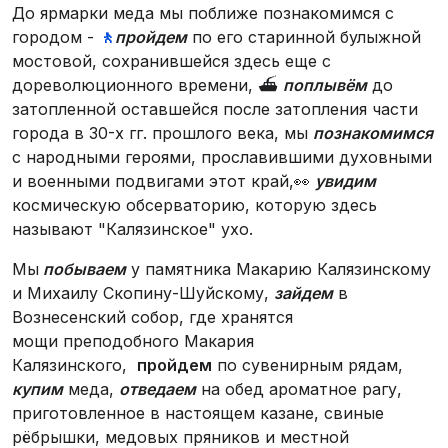
До ярмарки меда мы поближе познакомимся с
городом -
🚶‍
пройдем
по его старинной булыжной
мостовой, сохранившейся здесь еще с
дореволюционного времени, ⛴
поплывём
до
затопленной оставшейся после затопления части
города в 30-х гг. прошлого века, мы
познакомимся
с народными героями, прославившими духовными
и военными подвигами этот край,👀
увидим
космическую обсерваторию, которую здесь
называют "Калязинское" ухо.
Мы
побываем
у памятника Макарию Калязинскому
и Михаилу Скопину-Шуйскому,
зайдем
в
Вознесенский собор, где хранятся
мощи преподобного Макария
Калязинского,
пройдем
по сувенирным рядам,
купим
меда,
отведаем
на обед ароматное рагу,
приготовленное в настоящем казане, свиные
рёбрышки, медовых пряников и местной