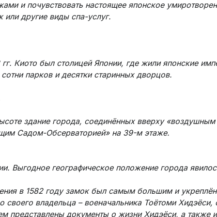
ами и почувствовать настоящее японское умиротворени
 или другие виды спа-услуг.
 гг. Киото был столицей Японии, где жили японские им
 сотни парков и десятки старинных дворцов.
.
ысоте здание города, соединённых вверху «воздушным 
щим Садом-Обсерваторией» на 39-м этаже.
нии. Выгодное географическое положение города явилос
ения в 1582 году замок был самым большим и укреплё
о своего владельца – военачальника Тоётоми Хидэёси,
нем представлены документы о жизни Хидэёси, а также и