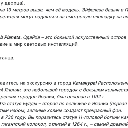
у дворца).
на 13 метров выше, чем её модель, Эйфелева башня в 
сетители могут подняться на смотровую площадку на вы
b Planets.
Одайба – это большой искусственный остров 
вие в мир световых инсталляций.
танца.
равитесь на экскурсию в город
Камакура
!
Расположенны
й Японии, это небольшой городок с большим количеств
ревних городов Японии, был основан в 1192 г.
та статуя Будды – вторая по величине в Японии (первая 
рытым небом, зеленые холмы создают прекрасный фон.
в 736 году. Вы поразитесь статуе 11-головой богини Ка
игантский колокол, отлитый в 1264 г., – самый древни