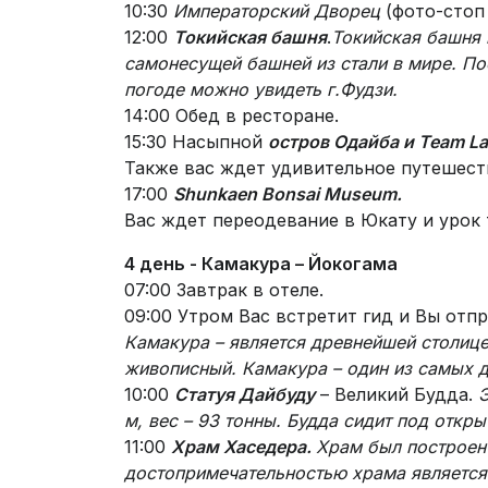
10:30
Императорский Дворец
(фото-стоп 
12:00
Токийская башня
.
Токийская башня 
самонесущей башней из стали в мире. По
погоде можно увидеть г.Фудзи.
14:00 Обед в ресторане.
15:30 Насыпной
остров Одайба и Team La
Также вас ждет удивительное путешест
17:00
Shunkaen Bonsai Museum.
Вас ждет переодевание в Юкату и урок 
4 день -
Камакура – Йокогама
07:00 Завтрак в отеле.
09:00 Утром Вас встретит гид и Вы отп
Камакура – является древнейшей столице
живописный. Камакура – один из самых д
10:00
Статуя Дайбуду
– Великий Будда.
Э
м, вес – 93 тонны. Будда сидит под отк
11:00
Храм Хаседера.
Храм был построен 
достопримечательностью храма является г