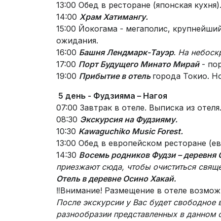
13:00 Обед в ресторане (японская кухня)
14:00
Храм Хатимангу.
15:00 Йокогама - мегаполис, крупнейши
ожидания.
16:00
Башня Лендмарк-Тауэр
.
На небоск
17:00
Порт Будущего Минато Мирай
- по
19:00
Прибытие в отель
города Токио. Но
5 день -
Фудзияма – Нагоя
07:00 Завтрак в отеле. Выписка из отеля
08:30
Экскурсия на
Фудзияму.
10:30
Kawaguchiko Music Forest.
13:00 Обед в европейском ресторане (ев
14:30
Восемь родников Фудзи – деревня 
приезжают сюда, чтобы очиститься свящ
Отель в деревне Осино Хакай.
‼️Внимание! Размещение в отеле возмож
После экскурсии у Вас будет свободное
разнообразии представленных в данном о