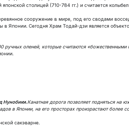
 японской столицей (710-784 гг.) и считается колыбе
.
ревянное сооружение в мире, под его сводами воссед
ды в Японии. Сегодня Храм Тодай-дзи является объек
00 ручных оленей, которые считаются «божественными 
монии.
ад Нунобик
и.
Канатная дорога позволяет подняться на ю
адов в Японии, на его просторах произрастают более со
нской сакэварне.