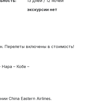
ьность:
13 дней / 12 ночей
экскурсии нет
н. Перелеты включены в стоимость!
 Нара – Кобе –
и China Eastern Airlines.