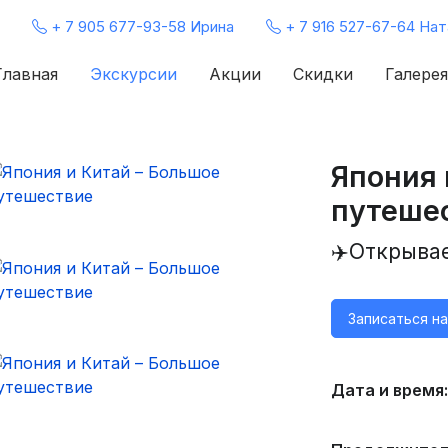
+ 7 905 677-93-58 Ирина
+ 7 916 527-67-64 Нат
Главная
Экскурсии
Акции
Скидки
Галерея
Япония 
путеше
✈️Открыва
Записаться н
Дата и время: