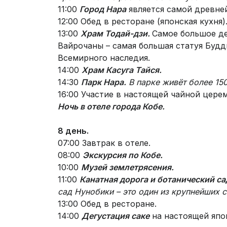
11:00
Город Нара
является самой древней
12:00 Обед в ресторане (японская кухня)
13:00
Храм Тодай-дзи.
Самое большое де
Вайрочаны – самая большая статуя Буд
Всемирного наследия.
14:00
Храм Касуга Тайся.
14:30
Парк Нара.
В парке живёт более 15
16:00 Участие в настоящей чайной цере
Ночь в отеле города Кобе.
8 день.
07:00 Завтрак в отеле.
08:00
Экскурсия по Кобе.
10:00
Музей землетрясения.
11:00
Канатная дорога и ботанический с
сад Нунобики – это один из крупнейших с
13:00 Обед в ресторане.
14:00
Дегустация саке
на настоящей япо