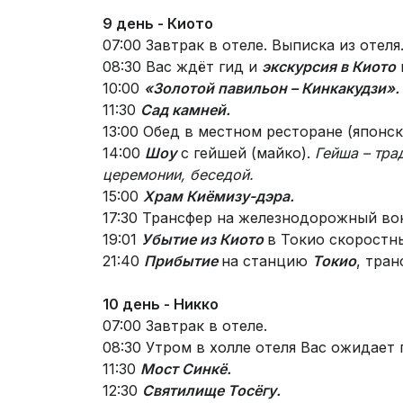
9 день - Киото
07:00 Завтрак в отеле. Выписка из отеля
08:30 Вас ждёт гид и
экскурсия в Киото
10:00
«Золотой павильон – Кинкакудзи».
11:30
Сад камней.
13:00 Обед в местном ресторане (японска
14:00
Шоу
с гейшей (майко).
Гейша – тра
церемонии, беседой.
15:00
Храм Киёмизу-дэра.
17:30 Трансфер на железнодорожный вок
19:01
Убытие из Киото
в Токио скоростн
21:40
Прибытие
на станцию
Токио
, тран
10 день - Никко
07:00 Завтрак в отеле.
08:30 Утром в холле отеля Вас ожидает
11:30
Мост Синкё.
12:30
Святилище Тосёгу.