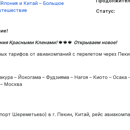
Продолжител
Статус:
ие!
ания Красными Кленами!
🍁🍁🍁
Открываем новое!
ых тарифов от авиакомпаний с перелетом через Пеки
кура – Йокогама – Фудзияма – Нагоя – Киото – Осака –
 – Москва
опорт Шереметьево) в г. Пекин, Китай, рейс авиакомпани