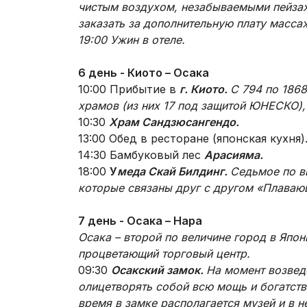
чистым воздухом, незабываемыми пейзаж
заказать за дополнительную плату массаж
19:00 Ужин в отеле.
6 день -
Киото – Осака
10:00 Прибытие в
г. Киото.
С 794 по 1868
храмов (из них 17 под защитой ЮНЕСКО),
10:30
Храм Сандзюсангендо.
13:00 Обед в ресторане (японская кухня)
14:30 Бамбуковый лес
Арасияма.
18:00
У
меда Скай Билдинг.
Седьмое по в
которые связаны друг с другом «Плаваю
7 день - Осака – Нара
Осака – второй по величине город в Япо
процветающий торговый центр.
09:30
Осакский замок.
На момент возвед
олицетворять собой всю мощь и богатств
время в замке располагается музей и в 