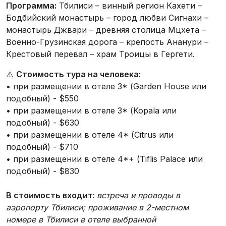
Программа:
Тбилиси – винный регион Кахети –
Бодбийский монастырь – город любви Сигнахи –
монастырь Джвари – древняя столица Мцхета –
Военно-Грузинская дорога – крепость Ананури –
Крестовый перевал – храм Троицы в Гергети.
⚠️
Стоимость тура на человека:
• при размещении в отеле 3* (Garden House или
подобный) - $550
• при размещении в отеле 3* (Kopala или
подобный) - $630
• при размещении в отеле 4* (Citrus или
подобный) - $710
• при размещении в отеле 4*+ (Tiflis Palace или
подобный) - $830
В стоимость входит
:
встреча и проводы в
аэропорту Тбилиси; проживание в 2-местном
номере в Тбилиси в отеле выбранной