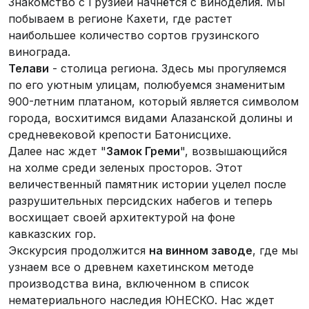
Знакомство с Грузией начнётся с виноделия. Мы
побываем в регионе Кахети, где растет
наибольшее количество сортов грузинского
винограда.
Телави
- столица региона. Здесь мы прогуляемся
по его уютным улицам, полюбуемся знаменитым
900-летним платаном, который является символом
города, восхитимся видами Алазанской долины и
средневековой крепости Батонисцихе.
Далее нас ждет "
Замок Греми
", возвышающийся
на холме среди зеленых просторов. Этот
величественный памятник истории уцелел после
разрушительных персидских набегов и теперь
восхищает своей архитектурой на фоне
кавказских гор.
Экскурсия продолжится
на винном заводе
, где мы
узнаем все о древнем кахетинском методе
производства вина, включенном в список
нематериального наследия ЮНЕСКО. Нас ждет