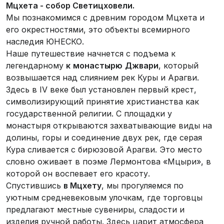
Мцхета - собор Светицховели.
Мы познакомимся с древним городом Мцхета и
его окрестностями, это объекты всемирного
наследия ЮНЕСКО.
Наше путешествие начнется с подъема к
легендарному
к
монастырю
Джвари
, который
возвышается над слиянием рек Куры и Арагви.
Здесь в IV веке был установлен первый крест,
символизирующий принятие христианства как
государственной религии. С площадки у
монастыря открываются захватывающие виды на
долины, горы и соединение двух рек, где серая
Кура сливается с бирюзовой Арагви. Это место
словно оживает в поэме Лермонтова «Мцыри», в
которой он воспевает его красоту.
Спустившись
в Мцхету
, мы прогуляемся по
уютным средневековым улочкам, где торговцы
предлагают местные сувениры, сладости и
изделия ручной работы. Здесь царит атмосфера