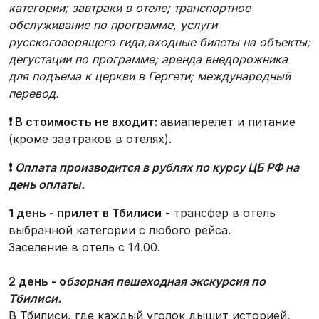
категории; завтраки в отеле; транспортное
обслуживание по программе, услуги
русскоговорящего гида;входные билеты на объекты;
дегустации по программе; аренда внедорожника
для подъема к церкви в Гергети; международный
перевод.
❗
В стоимость не входит:
авиаперелет и питание
(кроме завтраков в отелях).
❗
Оплата производится в рублях по курсу ЦБ РФ на
день оплаты.
1 день - п
рилет
в Тбилиси
- трансфер в отель
выбранной категории с любого рейса.
Заселение в отель с 14.00.
2 день - о
бзорная пешеходная экскурсия по
Тбилиси.
В Тбилиси, где каждый уголок дышит историей,