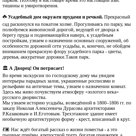
парком. Поэтому в настоящее время это настоящий азис
тишины и умиротворения.
☘️
Усадебный дом окружен прудами и речкой.
Прекрасный
сад раскинулся на покатом холме. Прогуливаясь по парку, мы
полюбуемся живописной дорогой, ведущей от дворца к
берегу пруда и поднимающейся наверх, к усадебным
постройкам, узнаем о назначении основных сооружений, об
особенности дорожной сети усадьбы, и, конечно, не обойдем
вниманием прекрасную флору усадебного парка - цветы,
деревья, аккуратные дорожки.Таков парк.
🏛️
А Дворец! Он потрясает!
Во время экскурсии по господскому дому мы увидим
интерьеры парадных залов, украшенные росписями и
рельефами на античные темы, узнаем о назначении комнат.
Здесь мы живо почувствуем атмосферу «золотого века»
русского дворянства.
Мы узнаем историю усадьбы, возведённой в 1800–1806 гг. по
заказу Николая Алексеевича Дурасова архитекторами
Р.Казаковым и И.Еготовым. Трехэтажное здание имеет
необычную архитектурную форму - крест, вписанный в круг.
💃🏿 Нас ждёт богатый рассказ о жизни поместья - а это
пышные приёмы, крепостной театр, богатая оранжерея, а