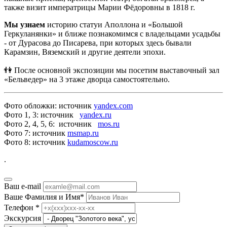
также визит императрицы Марии Фёдоровны в 1818 г.
Мы узнаем
историю статуи Аполлона и «Большой
Геркуланянки» и ближе познакомимся с владельцами усадьбы
- от Дурасова до Писарева, при которых здесь бывали
Карамзин, Вяземский и другие деятели эпохи.
👫 После основной экспозиции мы посетим выставочный зал
«Бельведер» на 3 этаже дворца самостоятельно.
Фото обложки: источник
yandex.com
Фото 1, 3: источник
yandex.ru
Фото 2, 4, 5, 6: источник
mos.ru
Фото 7: источник
msmap.ru
Фото 8: источник
kudamoscow.ru
.
Ваш e-mail
Ваше Фамилия и Имя
*
Телефон
*
Экскурсия