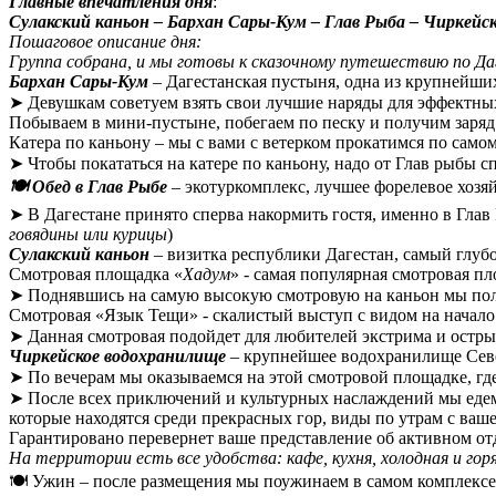
Г
лавные впечатления дня
:
Сулакский каньон – Бархан Сары-Кум – Глав Рыба – Чиркей
Пошаговое описание дня:
Группа собрана, и мы готовы к сказочному путешествию по Д
Бархан Сары-Кум
– Дагестанская пустыня, одна из крупнейши
➤ Девушкам советуем взять свои лучшие наряды для эффектны
Побываем в мини-пустыне, побегаем по песку и получим заряд
Катера по каньону – мы с вами с ветерком прокатимся по само
➤ Чтобы покататься на катере по каньону, надо от Глав рыбы с
🍽️ Обед в Глав Рыбе
– экотуркомплекс, лучшее форелевое хозяй
➤ В Дагестане принято сперва накормить гостя, именно в Глав
говядины или курицы
)
Сулакский каньон
– визитка республики Дагестан, самый глуб
Смотровая площадка «
Хадум
» - самая популярная смотровая пл
➤ Поднявшись на самую высокую смотровую на каньон мы полю
Смотровая «Язык Тещи» - скалистый выступ с видом на начало
➤ Данная смотровая подойдет для любителей экстрима и остр
Чиркейское водохранилище
– крупнейшее водохранилище Северн
➤ По вечерам мы оказываемся на этой смотровой площадке, гд
➤ После всех приключений и культурных наслаждений мы еде
которые находятся среди прекрасных гор, виды по утрам с вашей
Гарантировано перевернет ваше представление об активном от
На территории есть все удобства: кафе, кухня, холодная и горя
🍽️ Ужин – после размещения мы поужинаем в самом комплексе