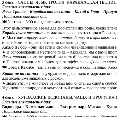
3 день:
«САППЫ, ЯЗЫК ТРОЛЛЯ, КАРАДАХСКАЯ ТЕСНИН
Г
лавные впечатления дня
:
Я
зык Тролля – Карадахская теснина – Кахиб и Гоор – Прогул
Пошаговое описание дня:
🍽️ Завтрак в 8:00 и выдвигаемся в путь
Этот день отличное время для любителей природы, ярких впе
Карадахская теснина
– самая высокогорная теснина в России, 
➤ Мы с вами
прогуляемся по канатным дорогам и красивым л
и изгибами, которые постоянно меняют форму.
Кахиб и Гоор
– они известны своими легендарными башнями и 
➤ В сопровождении местного гида – Аксакала, мы с вами прог
Язык тролля
– пятиметровый скалистый выступ над пропастью
➤ На этой локации мы будем делать
эффектные фото на краю о
🍽️ Обед в Кахибе – мы с вами
отправимся в один из этно-домо
Катание на саппах
- изумрудная водная гладь и марсианские 
для людей уже знакомых с доской.
➤
Далее ужин в комплексе из новых национальных блюд и свобо
Уединение с природой и комфортный отдых – лучшее что произ
4 день:
«ХУНЗАХСКИЕ ВОДОПАДЫ, ЧАЩА И ПРОГУЛКА
Г
лавные впечатления дня
:
Водопады – Каменная чаша – Экстрим парк Матлас – Хунза
Пошаговое описание дня:
🍽️ Завтрак в 8:00 и съезжаем с вещами и чемоданами. Отправл