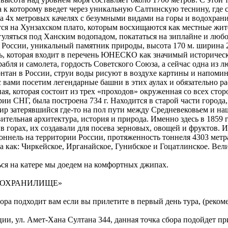
торому введет через уникальную Салтинскую теснину, где сте
4х метровых качелях с безумными видами на горы и водохранил
 на Хунзахском плато, которым восхищаются как местные жител
яться под Ханским водопадом, покататься на зиплайне и любо
ии, уникальный памятник природы, высота 170 м. ширина 2-4 м
которая входит в перечень ЮНЕСКО как значимый исторически
 и самолета, гордость Советского Союза, а сейчас одна из лю
 в России, струи воды рисуют в воздухе картины и напомин
 вами посетим легендарные башни в этих аулах и обязательно р
 которая состоит из трех «проходов» окруженная со всех стор
 СНГ, была построена 734 г. Находится в старой части города,
ир затерявшийся где-то на пол пути между Средневековьем и н
тельная архитектура, история и природа. Именно здесь в 1859 г
орах, их создавали для посева зерновых, овощей и фруктов. 
 на территории России, протяженность тоннеля 4303 метра. 
: Чиркейское, Ирганайское, Гунибское и Гоцатлинское. Велич
ся на катере мы доедем на комфортных джипах.
ОДОХРАНИЛИЩЕ»
сбора подходит вам если вы прилетите в первый день тура, (реко
ции, ул. Амет-Хана Султана 344, данная точка сбора подойдет п