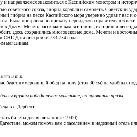
шину и направляемся знакомиться с Каспийским монстром и истор
стью советского союза, гибрид корабля и самолета. Советский уд
ый гибрид на песке Каспийского моря уверенно удивит вас и о
та. Была построена по приказу персидского правителя в 6 веке.
ем в Джума Мечеть расскажем вам все тайны, историю и легенды
рбент, здесь сохранились многовековые дома, Мечети и восточны
ии СНГ. Дата постройки 733-734 года.
ым магазинам!
мясо и т.п.
 нас будет иммерсивный обед на полу (стол 30 см) на удобных 
 баллы вручим победителям маленькие, но приятные призы
.
еда в г. Дербент.
етать билеты для вылета после 19:00)
Дагестане, можем помочь вам с заселением в надежный отель ил