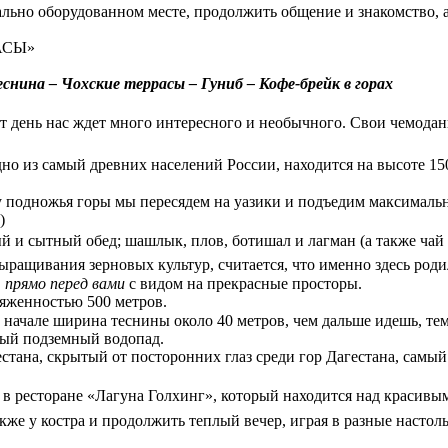
ально оборудованном месте, продолжить общение и знакомство, а
АСЫ»
нина – Чохские террасы – Гуниб – Кофе-брейк в горах
от день нас ждет много интересного и необычного. Свои чемодан
но из самый древних населений России, находится на высоте 15
у подножья горы мы пересядем на уазики и подъедим максимальн
)
ый и сытный обед; шашлык, плов, ботишал и лагман (а также чай 
ыращивания зерновых культур, считается, что именно здесь роди
 прямо перед вами
с видом на прекрасные просторы.
яженностью 500 метров.
начале ширина теснины около 40 метров, чем дальше идешь, тем,
ный подземный водопад.
стана, скрытый от посторонних глаз среди гор Дагестана, самы
м в ресторане «Лагуна Голхинг», который находится над краси
же у костра и продолжить теплый вечер, играя в разные настоль