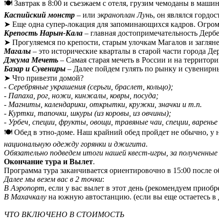
🍽️ Завтрак в 8:00 и съезжаем с отеля, грузим чемоданы в ма
Каспийский монстр
– или
экраноплан Лунь
, он являлся гордо
➤ Еще одна супер-локация для запоминающихся кадров. Огромн
Крепость Нарын-Кала
– главная достопримечательность Дербен
➤ Прогуляемся по крепости, старым улочкам Магалов и заглян
Магалы
– это исторические кварталы в старой части города Де
Джума Мечеть
– Самая старая мечеть в России и на территор
Базар и Сувениры
– Далее пойдем гулять по рынку и сувенирн
➤ Что привезти домой?
- Серебряные украшения (серьги, браслет, кольцо);
- Папаха, рог, ножи, кинжалы, ковры, посуда;
- Магниты, календарики, открытки, кружки, значки и т.п.
- Куртки, тапочки, шкуры (из коровы, из овчины);
- Урбеч, специи, фрукты, овощи, травяные чаи, специи, варенье 
🍽️ Обед в этно-доме. Наш крайний обед пройдет не обычно, у
национальную одежду горянки и джигита
.
Обязательно подведем итоги нашей квест-игры, за полученные
Окончание тура и Вылет
.
Программа тура заканчивается ориентировочно в 15:00 после об
Далее мы везем вас в 2 точки
:
В Аэропорт
, если у вас вылет в этот день (рекомендуем приобр
В Махачкалу
на южную автостанцию. (если вы еще остаетесь в 
ЧТО ВКЛЮЧЕНО В СТОИМОСТЬ