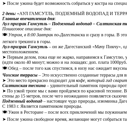
➤ После ужина будет возможность собраться у костра на специ
2 день:
«АУЛ ГАМСУТЛЬ, ПОДЗЕМНЫЙ ВОДОПАД И ТЕРР
Г
лавные впечатления дня
:
Аул призрак Гамсутль
– Подземный водопад – Салтинская тес
Пошаговое описание дня:
🍽️
Утром, в 8:00 Завтрак по-Дагестански
и сразу в горы. В эт
легкого трекинга в горы.
Аул-призрак Гамсутль
– он же Дагестанский «Мачу Пикчу», од
местоположением.
➤ Первым делом, пока еще не жарко, направимся к Гамсутлю, 
(идти около 40 минут; можно и на лошадях: доп. плата 1000руб.
🍽️ Обед – после того как спустимся, в низу нас ожидает вкусн
Чохские террасы
– Это искусственно созданные террасы для в
➤ Это место прекрасно подходит для
кофе, который гид сварит
Салтинская теснина
– удивительный памятник природы прот
➤ По узкой тропе мы с вами пройдемся по красивой теснине. В 
стены до 15 метров, после чего неожиданно появляется сказоч
Подземный водопад
– настоящее чудо природы, изюминка Даге
С 1983 г. Является памятником природы.
🍽️ Ужин в Ресторане – после всех приключений мы поужинае
➤ После ужина свободное время, желающие могут собраться так