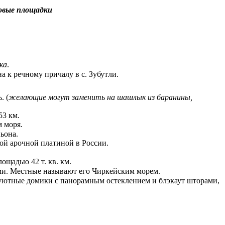
ровые площадки
ка
.
а к речному причалу в с. Зубутли.
. (
желающие могут заменить на шашлык из баранины,
53 км.
м моря.
ьона.
ой арочной платиной в России.
ощадью 42 т. кв. км.
ями. Местные называют его Чиркейским морем.
уютные домики с панорамным остеклением и блэкаут шторами,