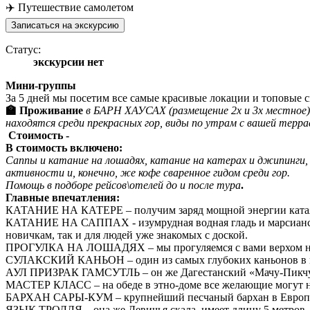
✈️ Путешествие самолетом
Записаться на экскурсию
Статус:
экскурсии нет
Мини-группы
За 5 дней мы посетим все самые красивые локации и топовые 
🏫 Проживание
в БАРН ХАУСАХ (размещение 2х и 3х местное)
находятся среди прекрасных гор, виды по утрам с вашей террас
Стоимость -
В стоимость включено:
Саппы и катание на лошадях, катание на катерах и джипинги,
активности и, конечно, же кофе сваренное гидом среди гор.
Помощь в подборе рейсов\отелей до и после тура
.
Главные впечатления:
КАТАНИЕ НА КАТЕРЕ – получим заряд мощной энергии катаясь
КАТАНИЕ НА САППАХ - изумрудная водная гладь и марсианские
новичкам, так и для людей уже знакомых с доской.
ПРОГУЛКА НА ЛОШАДЯХ – мы прогуляемся с вами верхом на 
СУЛАКСКИЙ КАНЬОН – один из самых глубоких каньонов в мир
АУЛ ПРИЗРАК ГАМСУТЛЬ – он же Дагестанский «Мачу-Пикчу», 
МАСТЕР КЛАСС – на обеде в этно-доме все желающие могут на
БАРХАН САРЫ-КУМ – крупнейший песчаный бархан в Европе. 
ЯЗЫК ТРОЛЛЯ – она же Девичья скала, имеет длину 5 метров, в