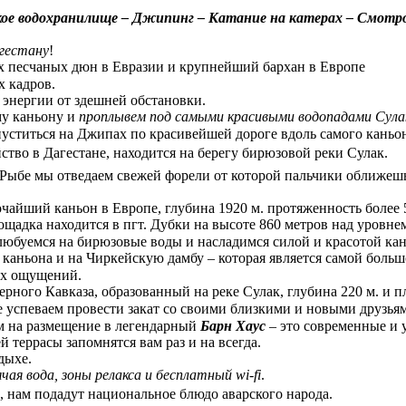
ское водохранилище – Джипинг – Катание на катерах – Смот
агестану
!
х песчаных дюн в Евразии и крупнейший бархан в Европе
х кадров.
 энергии от здешней обстановки.
му каньону и
проплывем под самыми красивыми водопадами Сула
пуститься на Джипах по красивейшей дороге вдоль самого каньон
ство в Дагестане, находится на берегу бирюзовой реки Сулак.
 Рыбе мы отведаем свежей форели от которой пальчики оближешь
очайший каньон в Европе, глубина 1920 м. протяженность более 
ощадка находится в пгт. Дубки на высоте 860 метров над уровне
буемся на бирюзовые воды и насладимся силой и красотой кан
 каньона и на Чиркейскую дамбу – которая является самой больш
ых ощущений.
ого Кавказа, образованный на реке Сулак, глубина 220 м. и пл
е успеваем провести закат со своими близкими и новыми друзь
м на размещение в легендарный
Барн Хаус
– это современные и 
 террасы запомнятся вам раз и на всегда.
дыхе.
чая вода, зоны релакса и бесплатный wi-fi
.
, нам подадут национальное блюдо аварского народа.