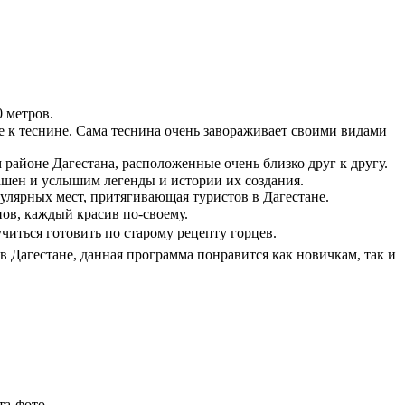
0 метров.
е к теснине. Сама теснина очень завораживает своими видами
айоне Дагестана, расположенные очень близко друг к другу.
ашен и услышим легенды и истории их создания.
улярных мест, притягивающая туристов в Дагестане.
пов, каждый красив по-своему.
учиться готовить по старому рецепту горцев.
в Дагестане, данная программа понравится как новичкам, так и
та-фото.