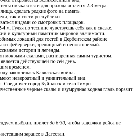
ны смыкаются и для прохода остается 2-3 метра.
ища, сделать редкие фото на память.
и, так и гости республики.
ваться видами со смотровых площадок.
. Гуляя по теснине чувствуешь себя как в сказке.
й и культурный памятник мировой значимости.
бимых локаций для гостей в Дербентском районе.
ают фейерверки, зрелищный и неповторимый.
асскажем истории и легенды.
он мокрыми скалами, распиаренная самим туристом.
 является действующей по сей день.
ашим временем.
оду закончилась Кавказская война.
Имеют невероятный и удивительный вид.
Соединяет город Буйнакск и село Гимры.
ественные черные скалы и изумрудная водная гладь поразит
мендуем выбрать прилет
до 6:30,
чтобы задержки рейса не
рилетевшим заранее в Дагестан.