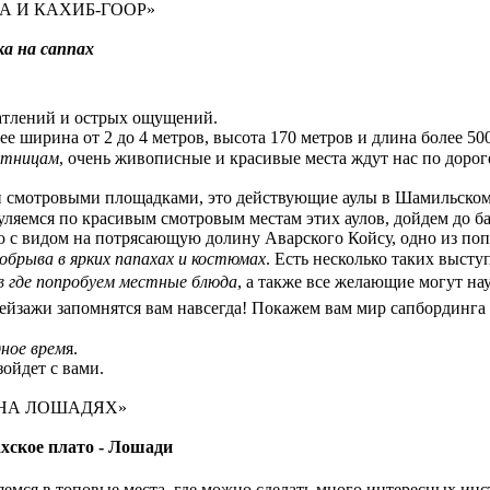
А И КАХИБ-ГООР»
ка на саппах
чатлений и острых ощущений.
ее ширина от 2 до 4 метров, высота 170 метров и длина более 50
естницам
, очень живописные и красивые места ждут нас по дорог
смотровыми площадками, это действующие аулы в Шамильском р
уляемся по красивым смотровым местам этих аулов, дойдем до б
 с видом на потрясающую долину Аварского Койсу, одно из поп
брыва в ярких папахах и костюмах
. Есть несколько таких высту
в где попробуем местные блюда
, а также все желающие могут на
пейзажи запомнятся вам навсегда! Покажем вам мир сапбординга 
дное врем
я.
ойдет с вами.
 НА ЛОШАДЯХ»
хское плато - Лошади
яемся в топовые места, где можно сделать много интересных инс