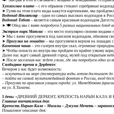
Хунзахское плато
– с его обрывов стекают серебряные водопад
➤ Гуляя на этом плато виды кажутся картинками, мы пройдемся
Водопад Итлятляр
– один из самых высоких водопадов в Росс
Водопад Тобот
– является самым красивым водопадом Дагеста
➤ 🍽️ Обед мы с вами
попробуем 5 разных национальных блюд а
Экстрим парк Матлас
– это место популярно своими видами 
➤ Мы с вами прогуляемся под ханским водопадом, обновим св
➤
Прогулка на лошадях
– мы прогуляемся верхом на лошадях 
Каменная чаша
– это галерея внутри скал, огромные природные
➤ Чтобы попасть во внутрь мы пройдем по крайне узкому кори
Далее нас ждет самый древний город, музей под открытым неб
➤
После заселения нас ждет ужин, где мы попробуем одно из 
Свободное время в Дербенте
:
Вечером у вас будет возможность:
–
искупаться на море (температура воды летом достигает до
– пойти на самый мультимедийный фонтан в России, вход беспл
– Прогулка по красивым улицам города: ул. Мамедбекова (крас
на ул. Х.Тагиева.
5 день:
«ДРЕВНИЙ ДЕРБЕНТ, КРЕПОСТЬ НАРЫН КАЛА 
Г
лавные впечатления дня
:
Крепость Нарын-Кала – Магалы – Джума Мечеть – экранопла
Пошаговое описание дня: