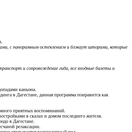
л.
вами, с панорамным остеклением и блэкаут шторами, которые
транспорт и сопровождение гида, все входные билеты и
опадами каньона.
инга в Дагестане, данная программа понравится как
 много приятных воспоминаний.
стройками в скалах и домом последнего жителя.
юдо в Дагестане.
счаной релаксации.
точки открывается великолепный вид.