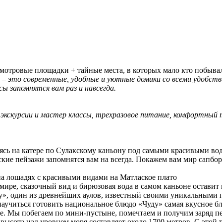
смотровые площадки + тайные места, в которых мало кто побыва
 – это современные, удобные и уютные домики со всеми удобст
ы запомнятся вам раз и навсегда.
 экскурсии и мастер классы, трехразовое питание, комфортный 
 на катере по Сулакскому каньону под самыми красивыми вод
 пейзажи запомнятся вам на всегда. Покажем вам мир сапборд
лошадях с красивыми видами на Матлаское плато
е, сказочный вид и бирюзовая вода в самом каньоне оставит
один из древнейших аулов, известный своими уникальными по
учиться готовить национальное блюдо «Чуду» самая вкусное бл
Мы побегаем по мини-пустыне, помечтаем и получим заряд пе
ысота над уровнем моря составляет около 1700 метров. С этой 