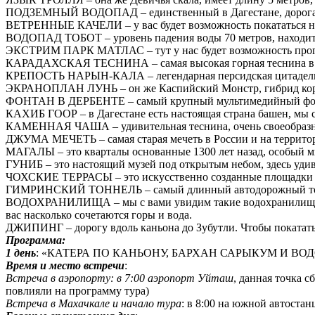
ПОДЗЕМНЫЙ ВОДОПАД – единственный в Дагестане, дорога к ко
ВЕТРЕННЫЕ КАЧЕЛИ – у вас будет возможность покататься на 
ВОДОПАД ТОБОТ – уровень падения воды 70 метров, находится
ЭКСТРИМ ПАРК МАТЛАС – тут у нас будет возможность прогул
КАРАДАХСКАЯ ТЕСНИНА – самая высокая горная теснина в Росс
КРЕПОСТЬ НАРЫН-КАЛА – легендарная персидская цитадель, 
ЭКРАНОПЛАН ЛУНЬ – он же Каспийский Монстр, гибрид корабля
ФОНТАН В ДЕРБЕНТЕ – самый крупный мультимедийный фонтан
КАХИБ ГООР – в Дагестане есть настоящая страна башен, мы с
КАМЕННАЯ ЧАША – удивительная теснина, очень своеобразная,
ДЖУМА МЕЧЕТЬ – самая старая мечеть в России и на территории
МАГАЛЫ – это кварталы основанные 1300 лет назад, особый м
ГУНИБ – это настоящий музей под открытым небом, здесь удиви
ЧОХСКИЕ ТЕРРАСЫ – это искусственно созданные площадки в г
ГИМРИНСКИЙ ТОННЕЛЬ – самый длинный автодорожный тоннель
ВОДОХРАНИЛИЩА – мы с вами увидим такие водохранилища как
вас насколько сочетаются горы и вода.
ДЖИПИНГ – дорогу вдоль каньона до Зубутли. Чтобы покатать
Программа:
1 день
: «КАТЕРА ПО КАНЬОНУ, БАРХАН САРЫКУМ И В
Время и место встречи
:
Встреча в аэропорту: в 7:00 аэропорт Уйташ
, данная точка 
повлияли на программу тура)
Встреча в Махачкале и начало тура
: в 8:00 на южной автостан