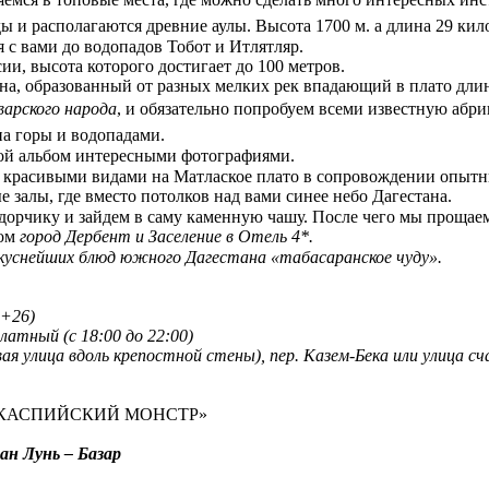
ы и располагаются древние аулы. Высота 1700 м. а длина 29 кил
 с вами до водопадов Тобот и Итлятляр.
ии, высота которого достигает до 100 метров.
на, образованный от разных мелких рек впадающий в плато длин
варского народа
, и обязательно попробуем всеми известную абри
на горы и водопадами.
ой альбом интересными фотографиями.
с красивыми видами на Матлаское плато в сопровождении опытн
 залы, где вместо потолков над вами синее небо Дагестана.
дорчику и зайдем в саму каменную чашу. После чего мы прощае
ом
город Дербент и Заселение в Отель 4*.
вкуснейших блюд южного Дагестана «табасаранское чуду».
 +26)
атный (с 18:00 до 22:00)
ивая улица вдоль крепостной стены), пер. Казем-Бека или улиц
И КАСПИЙСКИЙ МОНСТР»
н Лунь – Базар